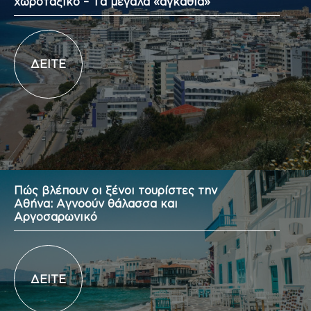
χωροταξικό – Τα μεγάλα «αγκάθια»
ΔΕΙΤΕ
Πώς βλέπουν οι ξένοι τουρίστες την
Αθήνα: Αγνοούν θάλασσα και
Αργοσαρωνικό
ΔΕΙΤΕ