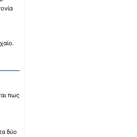
τονία
∙
ΕΛΛΑΔΑ
10:20
Λάκης Χαλκιάς: Στο Α΄ Νεκροταφείο το
τελευταίο αντίο - Από τις 10:00 το λαϊκό
προσκύνημα
χαίο.
∙
ΠΟΛΙΤΙΚΗ
10:15
Παπασταύρου για καμένες περιοχές: «Στόχος
να ξεκινήσουν αντιπλημμυρικά έργα πριν τα
μέσα Σεπτεμβρίου»
∙
ΚΟΣΜΟΣ
10:08
Καζακστάν: Σπάνια τίγρης Αμούρ
απελευθερώθηκε για πρώτη φορά μετά από
ται πως
70 χρόνια - Δείτε βίντεο από την στιγμή που
αφέθηκε ελεύθερη
∙
ΚΟΣΜΟΣ
10:02
«Ήταν όντως αυτός;»: Θρίλερ με τη
τα δύο
συνάντηση Πεζεσκιάν - Χαμενεΐ στο πίσω