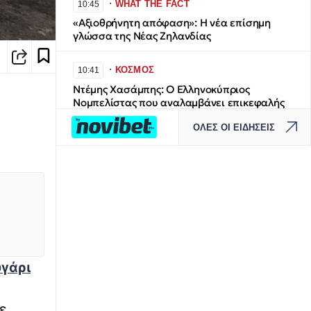
∙
WHAT THE FACT
10:45
«Αξιοθρήνητη απόφαση»: Η νέα επίσημη
γλώσσα της Νέας Ζηλανδίας
∙
ΚΟΣΜΟΣ
10:41
Ντέμης Χασάμπης: Ο Ελληνοκύπριος
Νομπελίστας που αναλαμβάνει επικεφαλής
στην ΑΙ της Google - «Ήρθε η ώρα η AI να
ΟΛΕΣ ΟΙ ΕΙΔΗΣΕΙΣ
θεραπεύσει ασθένειες όπως ο καρκίνος»
∙
ΕΛΛΑΔΑ
10:40
Φωτιά στη Σητεία: Οριοθετημένη και χωρίς
ενεργό μέτωπο η πυρκαγιά στο Καρύδι
∙
ΚΟΣΜΟΣ
10:38
Washington Post: Καβγάς Τραμπ – Χέγκσεθ
για τα τις ελλείψεις πυρομαχικών –
γάρι
Διαψεύδει ο Αμερικανός πρόεδρος και
απειλεί με φυλάκιση όσους κάνουν
«διαρροές»
ε