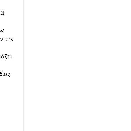
κάθισμα ενός αυτοκινήτου με φιμέ τζάμια
να
∙
ΕΛΛΑΔΑ
10:00
Ο καύσωνας δεν έχει τελειώσει: Γιατί τώρα
Αν
είναι η καλύτερη στιγμή για νέο air condition
ν την
∙
ΠΑΙΔΕΙΑ
10:00
UNIC Athens: Ένα σύγχρονο πρόγραμμα
ιάζει
Ψυχολογίας με διεθνή προοπτική από το
Πανεπιστήμιο Λευκωσίας
δίας.
∙
ΕΛΛΑΔΑ
09:48
Μυστράς-πτώμα σε καταψύκτη: «Αγαπούσε
παθολογικά τους γονείς του - Τώρα
συνειδητοποιεί τι έχει κάνει στον πατέρα
του» λέει ο δικηγόρος του
∙
ΚΟΣΜΟΣ
09:39
Ο Νταρθ Βέιντερ και ο Spider-Man θα γίνoυν