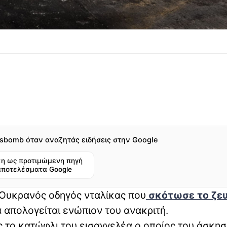
sbomb όταν αναζητάς ειδήσεις στην Google
η ως προτιμώμενη πηγή
αποτελέσματα Google
 Ουκρανός οδηγός νταλίκας που
σκότωσε το ζευ
α απολογείται ενώπιον του ανακριτή.
 το κατώφλι του εισαγγελέα ο οποίος του άσκησ