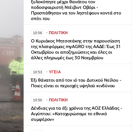
ξυλοκόπησε μέχρι θανάτου τον
ποδοσφαιριστή Ντέιβιντ Οβόρι -
Προσπάθησαν να τον ληστέψουν κοντά στο
σπίτι του
∙
ΠΟΛΙΤΙΚΗ
10:56
Ο Κυριάκος Μητσοτάκης στην παρουσίαση
της πλατφόρμας myAGRO της ΑΑΔΕ: Έως 31
Οκτωβρίου οι αποζημιώσεις και όλες οι
άλλες πληρωμές έως 30 Νοεμβρίου
∙
ΥΓΕΙΑ
10:53
Έξι θάνατοι από τον ιό του Δυτικού Νείλου -
Ποιες είναι οι περιοχές υψηλού κινδύνου
∙
ΠΟΛΙΤΙΚΗ
10:50
Δένδιας για τα έξι χρόνια της ΑΟΖ Ελλάδας -
Αιγύπτου: «Κατοχυρώσαμε το εθνικό
συμφέρον»