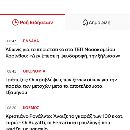
Ροή Ειδήσεων
Δημοφιλή
∙
ΕΛΛΑΔΑ
08:47
Άδωνις για το περιστατικό στα ΤΕΠ Νοσοκομείου
Κορίνθου: «Δεν έπεσε η ψευδοροφή, την ξήλωσαν»
∙
ΟΙΚΟΝΟΜΙΑ
08:41
Τράπεζες: Οι προβλέψεις των ξένων οίκων για την
πορεία των μετοχών μετά τα αποτελέσματα
εξαμήνου
∙
ΚΟΣΜΟΣ
08:20
Κριστιάνο Ρονάλντο: Άνοιξε το γκαράζ των 100 εκατ.
ευρώ – Οι Bugatti, οι Ferrari και η συλλογή που
μοιάζει με μουσείο