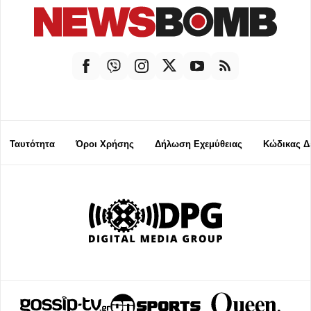
Ταυτότητα
Όροι Χρήσης
Δήλωση Εχεμύθειας
Κώδικας Δ