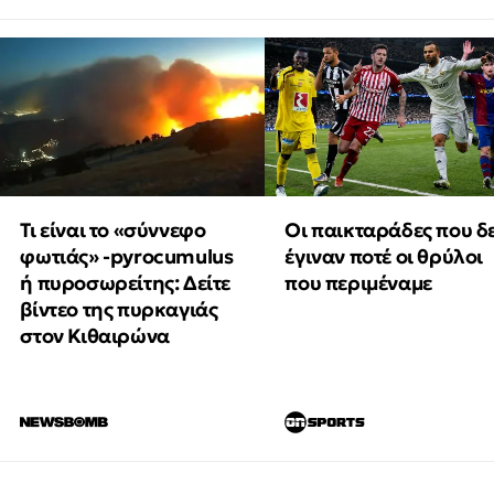
Τι είναι το «σύννεφο
Οι παικταράδες που δ
φωτιάς» -pyrocumulus
έγιναν ποτέ οι θρύλοι
ή πυροσωρείτης: Δείτε
που περιμέναμε
βίντεο της πυρκαγιάς
στον Κιθαιρώνα