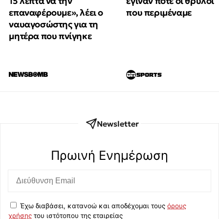
15 λεπτά να την
έγιναν ποτέ οι θρύλοι
επαναφέρουμε», λέει ο
που περιμέναμε
ναυαγοσώστης για τη
μητέρα που πνίγηκε
Newsletter
Πρωινή Eνημέρωση
Έχω διαβάσει, κατανοώ και αποδέχομαι τους
όρους
χρήσης
του ιστότοπου της εταιρείας