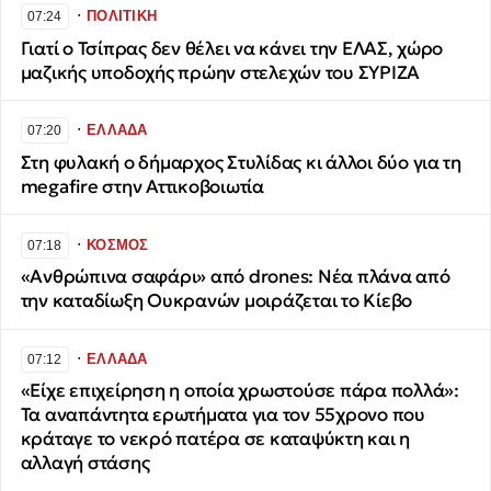
∙
ΠΟΛΙΤΙΚΗ
07:24
Γιατί ο Τσίπρας δεν θέλει να κάνει την ΕΛΑΣ, χώρο
μαζικής υποδοχής πρώην στελεχών του ΣΥΡΙΖΑ
∙
ΕΛΛΑΔΑ
07:20
Στη φυλακή ο δήμαρχος Στυλίδας κι άλλοι δύο για τη
megafire στην Αττικοβοιωτία
∙
ΚΟΣΜΟΣ
07:18
«Ανθρώπινα σαφάρι» από drones: Νέα πλάνα από
την καταδίωξη Ουκρανών μοιράζεται το Κίεβο
∙
ΕΛΛΑΔΑ
07:12
«Είχε επιχείρηση η οποία χρωστούσε πάρα πολλά»:
Τα αναπάντητα ερωτήματα για τον 55χρονο που
κράταγε το νεκρό πατέρα σε καταψύκτη και η
αλλαγή στάσης