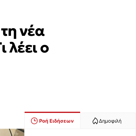
 τη νέα
 λέει ο
Ροή Ειδήσεων
Δημοφιλή