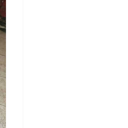
∙
ΚΟΣΜΟΣ
23:30
Με τα κλειδιά στο χέρι: Ολόκληρο ισπανικό
χωριουδάκι πωλείται όσο ένα πολυτελές
ακίνητο στην Αθήνα
∙
ΠΟΛΙΤΙΣΜΟΣ
23:20
Η Ευανθία Ρεμπούτσικα και ο Άρης
Δαβαράκης στις 10 Αυγούστου στο Ανοιχτό
Θέατρο Λευκών Πάρου
∙
ΚΟΣΜΟΣ
23:18
Όξυνση στις σχέσεις Ισπανίας - Ιταλίας για τη
Θέουτα: Αντίποινα της Μαδρίτης με
συνοριακούς ελέγχους - Όχι σε τελεσίγραφα
λέει η Ρώμη