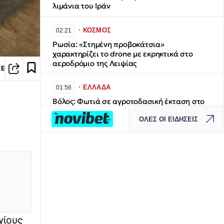
λιμάνια του Ιράν
∙
ΚΟΣΜΟΣ
02:21
Ρωσία: «Στημένη προβοκάτσια»
χαρακτηρίζει το drone με εκρηκτικά στο
αεροδρόμιο της Λειψίας
ΣΕ
∙
ΕΛΛΑΔΑ
01:56
Βόλος: Φωτιά σε αγροτοδασική έκταση στο
Βελεστίνο
ΟΛΕΣ ΟΙ ΕΙΔΗΣΕΙΣ
∙
ΚΟΣΜΟΣ
01:50
ΗΠΑ: Πυροσβεστικό ελικόπτερο συνετρίβη
σε επιχέιρηση κατάσβεσης στη Γιούτα -
Καμία πληροφορία για τα δύο μέλη του
πληρώματος
∙
ΚΟΣΜΟΣ
01:25
ΟΗΕ: Προειδοποιεί την Υεμένη για
γίους