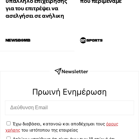
υπάλληλο επιχείρησης
που περιμέναμε
για του επιτρέψει να
ασελγήσει σε ανήλικη
Newsletter
Πρωινή Eνημέρωση
Έχω διαβάσει, κατανοώ και αποδέχομαι τους
όρους
χρήσης
του ιστότοπου της εταιρείας