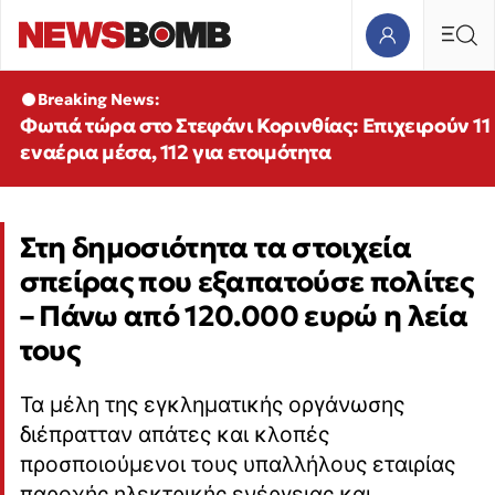
Breaking News:
Φωτιά τώρα στο Στεφάνι Κορινθίας: Επιχειρούν 11
εναέρια μέσα, 112 για ετοιμότητα
Στη δημοσιότητα τα στοιχεία
σπείρας που εξαπατούσε πολίτες
– Πάνω από 120.000 ευρώ η λεία
τους
Τα μέλη της εγκληματικής οργάνωσης
διέπρατταν απάτες και κλοπές
προσποιούμενοι τους υπαλλήλους εταιρίας
παροχής ηλεκτρικής ενέργειας και