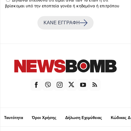
Δηλώνω υπεύθυνα ότι είμαι άνω των 18 ετών ή ότι
βρίσκομαι υπό την εποπτεία γονέα ή κηδεμόνα ή επιτρόπου
ΚΑΝΕ ΕΓΓΡΑΦΗ
Ταυτότητα
Όροι Χρήσης
Δήλωση Εχεμύθειας
Κώδικας Δ