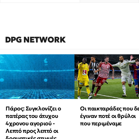
DPG NETWORK
Πάρος: Συγκλονίζει ο
Οι παικταράδες που δ
πατέρας του άτυχου
έγιναν ποτέ οι θρύλοι
4χρονου αγοριού -
που περιμέναμε
Λεπτό προς λεπτό οι
δραματικές στιγμές