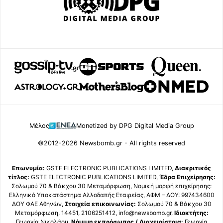
Μέλος
Monetized by DPG Digital Media Group
©2012-2026 Newsbomb.gr - All rights reserved
Επωνυμία:
GSTE ELECTRONIC PUBLICATIONS LIMITED,
Διακριτικός
τίτλος:
GSTE ELECTRONIC PUBLICATIONS LIMITED,
Έδρα Επιχείρησης:
Σολωμού 70 & Βάκχου 30 Μεταμόρφωση, Νομική μορφή επιχείρησης:
Ελληνικό Υποκατάστημα Αλλοδαπής Εταιρείας, ΑΦΜ – ΔΟΥ: 997434600
ΔΟΥ ΦΑΕ Αθηνών,
Στοιχεία επικοινωνίας:
Σολωμού 70 & Βάκχου 30
Μεταμόρφωση, 14451, 2106251412, info@newsbomb.gr,
Ιδιοκτήτης:
Γεωργία Νικολάου,
Νόμιμη εκπρόσωπος / Διαχειρίστρια:
Γεωργία