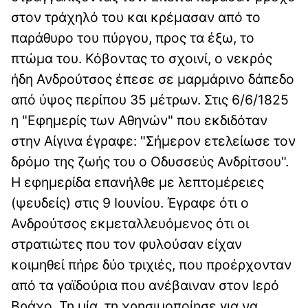
στον τράχηλό του και κρέμασαν από το
παράθυρο του πύργου, προς τα έξω, το
πτώμα του. Κόβοντας το σχοινί, ο νεκρός
ήδη Ανδρούτσος έπεσε σε μαρμάρινο δάπεδο
από ύψος περίπου 35 μέτρων. Στις 6/6/1825
η "Εφημερίς των Αθηνών" που εκδιδόταν
στην Αίγινα έγραφε: "Σήμερον ετελείωσε τον
δρόμο της ζωής του ο Οδυσσεύς Ανδρίτσου".
Η εφημερίδα επανήλθε με λεπτομέρειες
(ψευδείς) στις 9 Ιουνίου. Έγραφε ότι ο
Ανδρούτσος εκμεταλλευόμενος ότι οι
στρατιώτες που τον φυλούσαν είχαν
κοιμηθεί πήρε δύο τριχιές, που προέρχονταν
από τα γαϊδούρια που ανέβαιναν στον Ιερό
Βράχο. Τη μία, τη χρησιμοποίησε για να