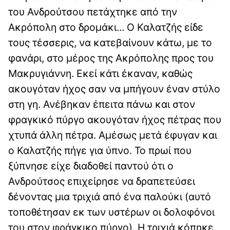
του Ανδρούτσου πετάχτηκε από την
Ακρόπολη στο δρομάκι... Ο Καλατζής είδε
τους τέσσερις, να κατεβαίνουν κάτω, με το
φανάρι, στο μέρος της Ακρόπολης προς του
Μακρυγιάννη. Εκεί κάτι έκαναν, καθώς
ακουγόταν ήχος σαν να μπήγουν έναν στύλο
στη γη. Ανέβηκαν έπειτα πάνω και στον
φραγκικό πύργο ακουγόταν ήχος πέτρας που
χτυπά άλλη πέτρα. Αμέσως μετά έφυγαν και
ο Καλατζής πήγε για ύπνο. Το πρωί που
ξύπνησε είχε διαδοθεί παντού ότι ο
Ανδρούτσος επιχείρησε να δραπετεύσει
δένοντας μια τριχιά από ένα παλούκι (αυτό
τοποθέτησαν εκ των υστέρων οι δολοφόνοι
του στον φράγκικο πύργο). Η τριχιά κόπηκε