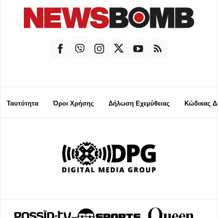
Ταυτότητα
Όροι Χρήσης
Δήλωση Εχεμύθειας
Κώδικας Δ