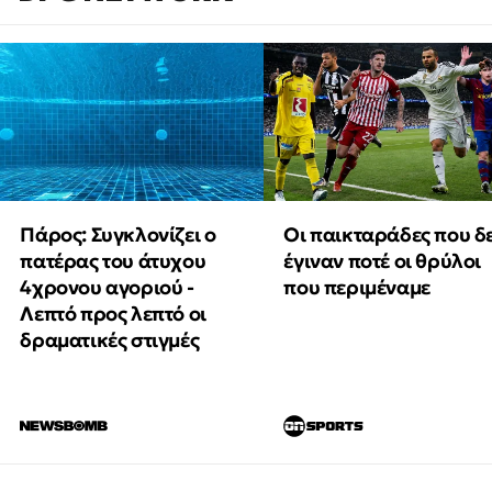
Πάρος: Συγκλονίζει ο
Οι παικταράδες που δ
πατέρας του άτυχου
έγιναν ποτέ οι θρύλοι
4χρονου αγοριού -
που περιμέναμε
Λεπτό προς λεπτό οι
δραματικές στιγμές