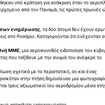
θηκαν υπό κράτηση για ανάκριση όταν το αεροπ
ερχόμενο από τον Παναμά, τις πρώτες πρωινές 
έσων ενημέρωσης
, τα δύο άτομα δεν έχουν ερω
εις στο Ροσάριο. Κατηγορούνται ότι ενέχονταν 
θνή ΜΜΕ
, μια αεροσυνοδός ειδοποίησε τον κυβ
άτης που ταξίδευε με την ανιψιά του ανέφερε το
λωση σχετικά με το περιστατικό, αν και ένας
ρισκόταν στην πτήση δημοσίευσε μια φωτογραφί
ται τρεις αξιωματικοί του αεροδρομίου μέσα στη
rce=ig_embed&utm_campaign=loading