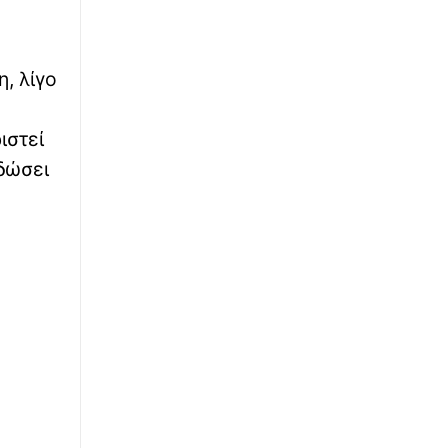
∙
ΕΛΛΑΔΑ
19:43
Πάνω από 100 σπίτια στο «κόκκινο» – Η
, λίγο
πρώτη επίσημη εικόνα της καταστροφής από
τις πυρκαγιές σε Δυτική Αττική και Ρέθυμνο
ιστεί
∙
ΠΟΔΟΣΦΑΙΡΟ
19:27
κδώσει
Ανακοινώθηκε η παραχώρηση του Ορτέγκα
στη Ρίβερ Πλέιτ από τον Ολυμπιακό
∙
ΚΟΣΜΟΣ
19:27
Κινηματογραφικά πλάνα στην Ταϊβάν:
«Πρόβα» εκκένωσης του προέδρου σε
περίπτωση επίθεσης «αποκεφαλισμού
ηγεσίας» από την Κίνα
∙
ΕΛΛΑΔΑ
19:11
Ναύπλιο: Προφυλακίστηκαν οι δύο Ινδοί για
τη δολοφονία του 59χονου ψυχολόγου