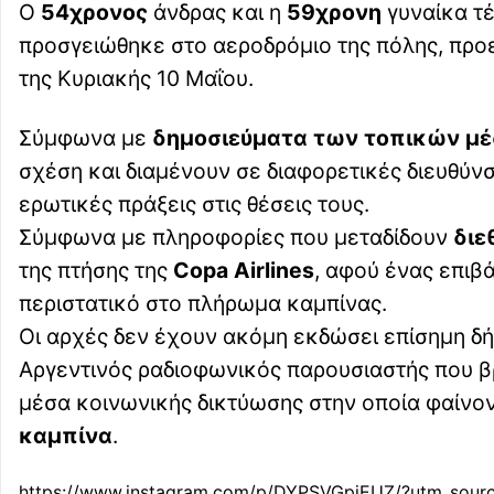
Ο
54χρονος
άνδρας και η
59χρονη
γυναίκα τέ
προσγειώθηκε στο αεροδρόμιο της πόλης, προ
της Κυριακής 10 Μαΐου.
Σύμφωνα με
δημοσιεύματα των τοπικών μ
σχέση και διαμένουν σε διαφορετικές διευθύνσ
ερωτικές πράξεις στις θέσεις τους.
Σύμφωνα με πληροφορίες που μεταδίδουν
διε
της πτήσης της
Copa Airlines
, αφού ένας επιβ
περιστατικό στο πλήρωμα καμπίνας.
Οι αρχές δεν έχουν ακόμη εκδώσει επίσημη δή
Αργεντινός ραδιοφωνικός παρουσιαστής που β
μέσα κοινωνικής δικτύωσης στην οποία φαίνον
καμπίνα
.
https://www.instagram.com/p/DYPSVGpiEUZ/?utm_sou