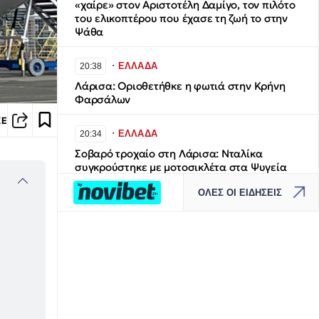
«χαίρε» στον Αριστοτέλη Δαμίγο, τον πιλότο
του ελικοπτέρου που έχασε τη ζωή το στην
Ψάθα
∙
ΕΛΛΑΔΑ
20:38
Λάρισα: Οριοθετήθκε η φωτιά στην Κρήνη
Φαρσάλων
ΣΕ
∙
ΕΛΛΑΔΑ
20:34
Σοβαρό τροχαίο στη Λάρισα: Νταλίκα
συγκρούστηκε με μοτοσικλέτα στα Ψυγεία
Αγιάς
ΟΛΕΣ ΟΙ ΕΙΔΗΣΕΙΣ
∙
ΟΙΚΟΝΟΜΙΑ
20:30
Αγρότες: Νέα ενίσχυση έως 24,7 εκατ. ευρώ
στους πληγέντες παραγωγούς – Άνοιξε η
πλατφόρμα για αιτήσεις
∙
ΚΟΣΜΟΣ
20:24
Υπόθεση «Μυστρά» στην Ιταλία: Έπαιρνε επί