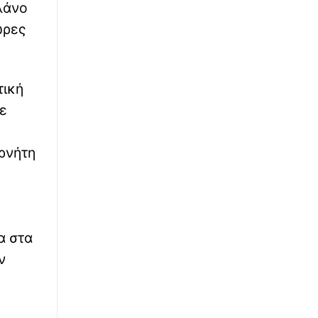
ΣΚΑI 100,3: Ο Παύλος Τσίμας φεύγει, οι
λάνο
Γιάννης Καντέλης και Αντώνης Αντζολέτος
ώρες
έρχονται
∙
ΚΟΣΜΟΣ
19:56
Λιθουανία: Ο Πούτιν εξετάζει το ενδεχόμενο
τική
χτυπήματος «ψευδούς σημαίας» στη Βαλτική
σε
∙
ΠΟΔΟΣΦΑΙΡΟ
19:50
ερνήτη
ΠΑΟΚ – Άντερλεχτ: Οι ενδεκάδες του
μεγάλου αγώνα της Τούμπας
∙
LIFESTYLE
19:49
Ξανά στο νοσοκομείο ο Γιώργος Παράσχος:
«Πάμε για νέα θεραπεία»
α στα
ν
∙
ΚΟΣΜΟΣ
19:48
«Τελικά, πρέπει να εκλέξουμε τον Τζέι Ντι»: Ο
Τραμπ φέρεται έχρισε διάδοχό του τον Βανς
– Αποκάλυψη της Washington Post