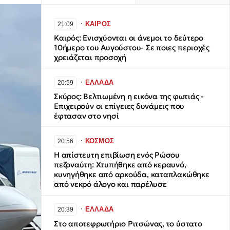
∙
ΚΑΙΡΟΣ
21:09
Καιρός: Ενισχύονται οι άνεμοι το δεύτερο
10ήμερο του Αυγούστου- Σε ποιες περιοχές
χρειάζεται προσοχή
∙
ΕΛΛΑΔΑ
20:59
Σκύρος: Βελτιωμένη η εικόνα της φωτιάς -
Επιχειρούν οι επίγειες δυνάμεις που
έφτασαν στο νησί
∙
ΚΟΣΜΟΣ
20:56
Η απίστευτη επιβίωση ενός Ρώσου
πεζοναύτη: Χτυπήθηκε από κεραυνό,
κυνηγήθηκε από αρκούδα, καταπλακώθηκε
από νεκρό άλογο και παρέλυσε
∙
ΕΛΛΑΔΑ
20:39
Στο αποτεφρωτήριο Ριτσώνας, το ύστατο