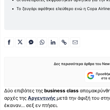
Το ζευγάρι αφέθηκε ελεύθερο ενώ η Copa Airline
Δες περισσότερα άρθρα του New
Προσθήκ
στα 
Δύο επιβάτες της
business class
απομακρύνθη
αρχές της
Αργεντινής
μετά την άφιξή του στ
έκαναν… σεξ εν πτήσει.