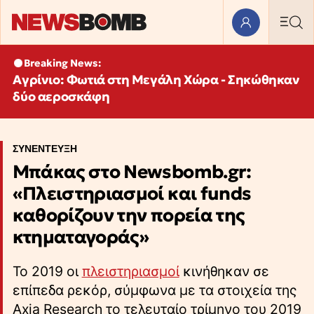
Breaking News:
Αγρίνιο: Φωτιά στη Μεγάλη Χώρα - Σηκώθηκαν
δύο αεροσκάφη
ΣΥΝΕΝΤΕΥΞΗ
Μπάκας στο Newsbomb.gr:
«Πλειστηριασμοί και funds
καθορίζουν την πορεία της
κτηματαγοράς»
Το 2019 οι
πλειστηριασμοί
κινήθηκαν σε
επίπεδα ρεκόρ, σύμφωνα με τα στοιχεία της
Axia Research το τελευταίο τρίμηνο του 2019