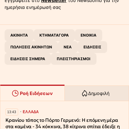
Εγγραφείτε στο
Newsletter
του Newsbomb για την
ημερήσια ενημέρωσή σας
ΑΚΙΝΗΤΑ
ΚΤΗΜΑΤΑΓΟΡΑ
ΕΝΟΙΚΙΑ
ΠΩΛΗΣΕΙΣ ΑΚΙΝΗΤΩΝ
ΝΕΑ
ΕΙΔΗΣΕΙΣ
ΕΙΔΗΣΕΙΣ ΣΗΜΕΡΑ
ΠΛΕΙΣΤΗΡΙΑΣΜΟΙ
Ροή Ειδήσεων
Δημοφιλή
∙
ΕΛΛΑΔΑ
13:43
Κρανίου τόπος το Πόρτο Γερμενό: Η επόμενη μέρα
στα καμένα - 34 κόκκινα, 38 κίτρινα σπίτια έδειξε η