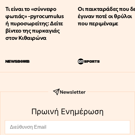
Τι είναι το «σύννεφο
Οι παικταράδες που δ
φωτιάς» -pyrocumulus
έγιναν ποτέ οι θρύλοι
ή πυροσωρείτης: Δείτε
που περιμέναμε
βίντεο της πυρκαγιάς
στον Κιθαιρώνα
Newsletter
Πρωινή Eνημέρωση