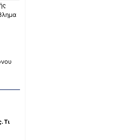
το σπίτι που αγόρασαν στην Ελλάδα, μέρες
ής
πριν μετακομίσουν
όβλημα
∙
ΠΟΔΟΣΦΑΙΡΟ
23:26
Παναθηναϊκός – ΤΣΣΚΑ 1948 1-1: Το...
πούλμαν των Βούλγαρων τον βάζει σε
μπελάδες
∙
LIFESTYLE
23:18
ονου
«Ονειρευόμουν έναν άντρα σαν εσένα»: Η
τρυφερή ανάρτηση της Βαλαβάνη για τον
Γρηγόρη Μόργκαν
∙
ΕΛΛΑΔΑ
23:15
Βόλος: Υπό έλεγχο η φωτιά στο Αρχαίο
Θέατρο Δημητριάδος
. Τι
∙
ΠΟΛΙΤΙΣΜΟΣ
23:02
Το 3o Piraeus Port Film Festival στο Δημοτικό
Θέατρο Πειραιά από 11 έως 13 Σεπτεμβρίου