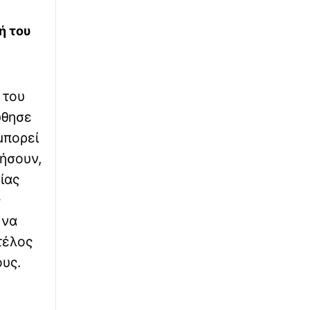
∙
ΕΛΛΑΔΑ
22:33
ή του
Κρήτη: Ισχυρή έκρηξη αναστάτωσε
πολυκατοικίες – Ένα τραυματίας και μεγάλες
ζημιές
 του
∙
ΕΛΛΑΔΑ
22:29
ύθησε
Ρίο: Χτύπησαν 18χρονο με κατσαβίδι 13
μπορεί
φορές και πήγαν να τον πετάξουν στη
θάλασσα - Εικόνα
λήσουν,
ίας
∙
ΕΛΛΑΔΑ
22:26
ς
Σύμη: Στον αγνοούμενο Γερμανό τουρίστα
ανήκει η σορός που εντοπίστηκε το πρωί
 να
τέλος
ους.