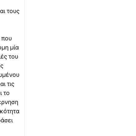
αι τους
∙
ΕΛΛΑΔΑ
22:55
Φωτιά στην Επισκοπή Ρεθύμνου – Τρία
αυτοκίνητα έγιναν στάχτη
ς που
∙
ΕΛΛΑΔΑ
22:54
όμη μία
Σύρος: Στις φυλακές Χίου ο 41χρονος μετά
ιές του
την ομόφωνη απόφαση του Δικαστικού
Συμβουλίου
ής
ρωμένου
∙
ΚΟΣΜΟΣ
22:45
ι τις
Βίντεο: Εκτός ελέγχου υποψήφιος
ι το
Δημοκρατικός σε παραλία της Χαβάης - Τον
ρίχνουν αναίσθητο με γροθιά
βέρνηση
ικότητα
∙
ΕΛΛΑΔΑ
22:36
ράσει
Φωτιά τώρα πάνω από το αρχαίο θέατρο
Δημητριάδος – Ορατοί οι καπνοί από τον
Βόλο