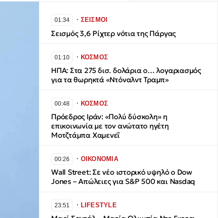
∙
ΣΕΙΣΜΟΙ
01:34
Σεισμός 3,6 Ρίχτερ νότια της Πάργας
∙
ΚΟΣΜΟΣ
01:10
ΗΠΑ: Στα 275 δισ. δολάρια ο… λογαριασμός
για τα θωρηκτά «Ντόναλντ Τραμπ»
∙
ΚΟΣΜΟΣ
00:48
Πρόεδρος Ιράν: «Πολύ δύσκολη» η
επικοινωνία με τον ανώτατο ηγέτη
Μοτζτάμπα Χαμενεΐ
∙
ΟΙΚΟΝΟΜΙΑ
00:26
Wall Street: Σε νέο ιστορικό υψηλό ο Dow
Jones – Απώλειες για S&P 500 και Nasdaq
∙
LIFESTYLE
23:51