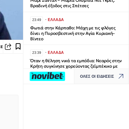
Μαρί Σαντάλ – Μαρία Ολυμπία Ντε Γκρες:
Βραδινή έξοδος στις Σπέτσες
∙
ΕΛΛΑΔΑ
23:49
Φωτιά στην Κάρπαθο: Μάχη με τις φλόγες
δίνει η Πυροσβεστική στην Αγία Κυριακή–
Βίντεο
ΣΕ
∙
ΕΛΛΑΔΑ
23:39
Όταν η θέληση νικά τα εμπόδια: Νεαρός στην
Κρήτη συγκίνησε χορεύοντας ζεϊμπέκικο με
το αμαξίδιό του
ΟΛΕΣ ΟΙ ΕΙΔΗΣΕΙΣ
∙
ΚΟΣΜΟΣ
23:28
Drones οπτικών ινών: Η νέα τεχνολογία στην
οποία οι στρατιώτες έπρεπε να
προσαρμοστούν γρήγορα
∙
ΚΟΣΜΟΣ
23:28
Απαρηγόρητη οικογένεια Βρετανών: Κάηκε