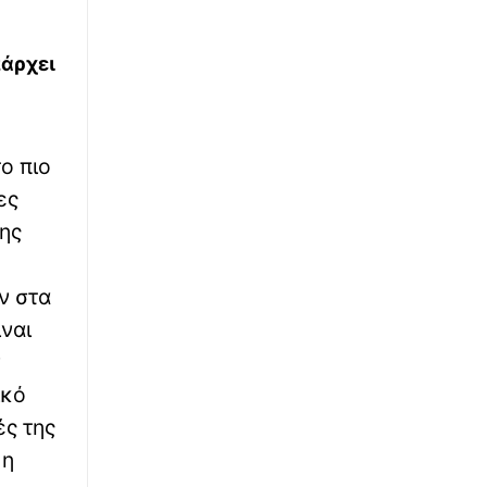
πάρχει
ο πιο
ες
ης
ν στα
ίναι
ν
ικό
ές της
 η