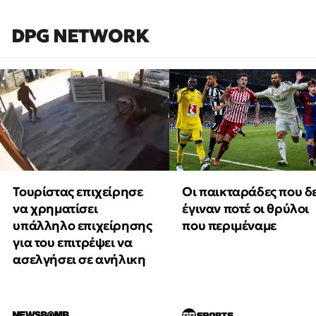
DPG NETWORK
Τουρίστας επιχείρησε
Οι παικταράδες που δ
να χρηματίσει
έγιναν ποτέ οι θρύλοι
υπάλληλο επιχείρησης
που περιμέναμε
για του επιτρέψει να
ασελγήσει σε ανήλικη