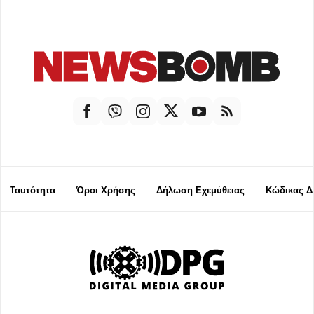
Ταυτότητα
Όροι Χρήσης
Δήλωση Εχεμύθειας
Κώδικας Δ