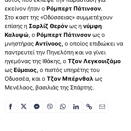
εκείνον ήταν ο
Ρόμπερτ Πάτινσον
.
Στο καστ της «Οδύσσειας» συμμετέχουν
επίσης η
Σαρλίζ Θερόν
ως η
νύμφη
Καλυψώ
, ο
Ρόμπερτ Πάτινσον
ως ο
μνηστήρας
Αντίνοος,
ο οποίος επιδιώκει να
παντρευτεί την Πηνελόπη και να γίνει
ηγεμόνας της Ιθάκης, ο
Τζον Λεγκουιζάμο
ως
Εύμαιος,
ο πιστός υπηρέτης του
Οδυσσέα, και ο
Τζον Μπέρνθαλ
ως
Μενέλαος, βασιλιάς της Σπάρτης.