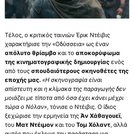
Τέλος, ο κριτικός ταινιών Έρικ Ντέιβις
χαρακτήρισε την «Οδύσσεια» ως έναν
απόλυτο θρίαμβο
και το
αποκορύφωμα
της κινηματογραφικής δημιουργίας
ενός
από τους
σπουδαιότερους σκηνοθέτες της
εποχής μας.
«Η σκηνογραφία είναι
απίστευτη και η κλίμακα της παραγωγής δεν
μοιάζει με τίποτα από όσα έχει κάνει μέχρι
τώρα ο Νόλαν»
, τόνισε ο Ντέιβις. Ο ίδιος
ξεχώρισε την ερμηνεία της
Άν Χάθαγουεϊ
,
του
Ματ Ντέιμον
και του
Τομ Χόλαντ
, αλλά
αυτός που έκλεψε την παράσταση για