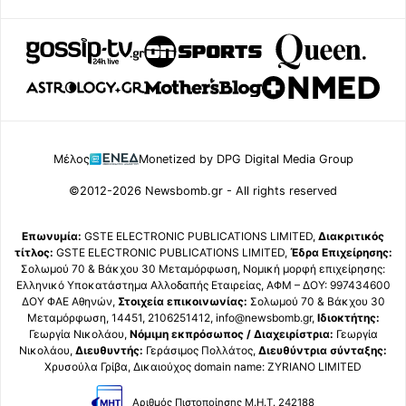
Μέλος
Monetized by DPG Digital Media Group
©2012-2026 Newsbomb.gr - All rights reserved
Επωνυμία:
GSTE ELECTRONIC PUBLICATIONS LIMITED,
Διακριτικός
τίτλος:
GSTE ELECTRONIC PUBLICATIONS LIMITED,
Έδρα Επιχείρησης:
Σολωμού 70 & Βάκχου 30 Μεταμόρφωση, Νομική μορφή επιχείρησης:
Ελληνικό Υποκατάστημα Αλλοδαπής Εταιρείας, ΑΦΜ – ΔΟΥ: 997434600
ΔΟΥ ΦΑΕ Αθηνών,
Στοιχεία επικοινωνίας:
Σολωμού 70 & Βάκχου 30
Μεταμόρφωση, 14451, 2106251412, info@newsbomb.gr,
Ιδιοκτήτης:
Γεωργία Νικολάου,
Νόμιμη εκπρόσωπος / Διαχειρίστρια:
Γεωργία
Νικολάου,
Διευθυντής:
Γεράσιμος Πολλάτος,
Διευθύντρια σύνταξης:
Χρυσούλα Γρίβα, Δικαιούχος domain name: ZYRIANO LIMITED
Αριθμός Πιστοποίησης Μ.Η.Τ. 242188