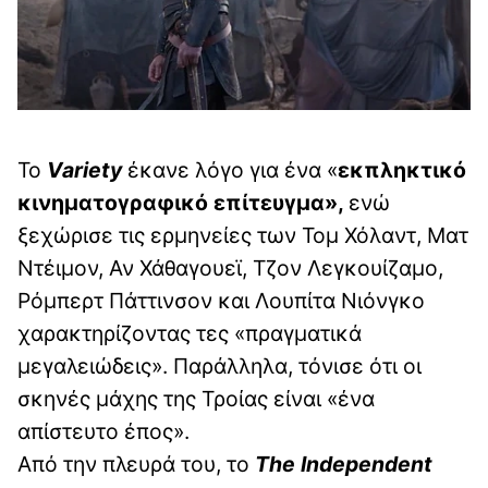
Το
Variety
έκανε λόγο για ένα «
εκπληκτικό
κινηματογραφικό επίτευγμα»,
ενώ
ξεχώρισε τις ερμηνείες των Τομ Χόλαντ, Ματ
Ντέιμον, Αν Χάθαγουεϊ, Τζον Λεγκουίζαμο,
Ρόμπερτ Πάττινσον και Λουπίτα Νιόνγκο
χαρακτηρίζοντας τες «πραγματικά
μεγαλειώδεις». Παράλληλα, τόνισε ότι οι
σκηνές μάχης της Τροίας είναι «ένα
απίστευτο έπος».
Από την πλευρά του, το
The Independent