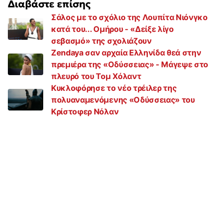
Διαβάστε επίσης
Σάλος με το σχόλιο της Λουπίτα Νιόνγκο
κατά του... Ομήρου - «Δείξε λίγο
σεβασμό» της σχολιάζουν
Zendaya σαν αρχαία Ελληνίδα θεά στην
πρεμιέρα της «Οδύσσειας» - Μάγεψε στο
πλευρό του Τομ Χόλαντ
Κυκλοφόρησε το νέο τρέιλερ της
πολυαναμενόμενης «Οδύσσειας» του
Κρίστοφερ Νόλαν