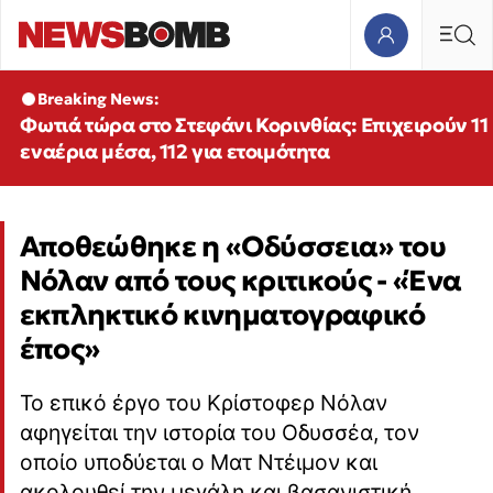
Breaking News:
Φωτιά τώρα στο Στεφάνι Κορινθίας: Επιχειρούν 11
εναέρια μέσα, 112 για ετοιμότητα
Αποθεώθηκε η «Οδύσσεια» του
Νόλαν από τους κριτικούς - «Ένα
εκπληκτικό κινηματογραφικό
έπος»
Το επικό έργο του Κρίστοφερ Νόλαν
αφηγείται την ιστορία του Οδυσσέα, τον
οποίο υποδύεται ο Ματ Ντέιμον και
ακολουθεί την μεγάλη και βασανιστική