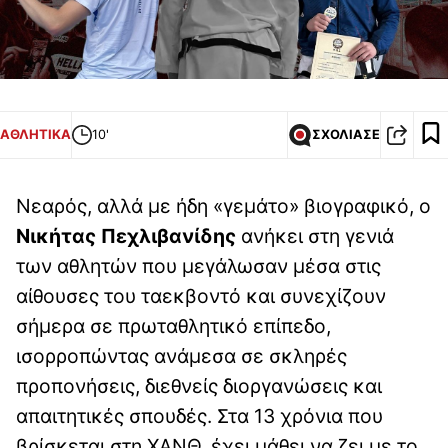
ΑΘΛΗΤΙΚΑ
10'
ΣΧΟΛΙΑΣΕ
Νεαρός, αλλά με ήδη «γεμάτο» βιογραφικό, ο
Νικήτας Πεχλιβανίδης
ανήκει στη γενιά
των αθλητών που μεγάλωσαν μέσα στις
αίθουσες του ταεκβοντό και συνεχίζουν
σήμερα σε πρωταθλητικό επίπεδο,
ισορροπώντας ανάμεσα σε σκληρές
προπονήσεις, διεθνείς διοργανώσεις και
απαιτητικές σπουδές. Στα 13 χρόνια που
βρίσκεται στη ΧΑΝΘ, έχει μάθει να ζει με το