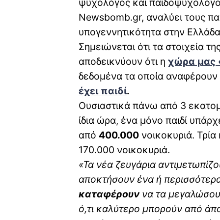
ψυχολόγος και παιδοψυχολόγο
Newsbomb.gr, αναλύει τους πα
υπογεννητικότητα στην Ελλάδα
Σημειώνεται ότι τα στοιχεία τη
αποδεικνύουν ότι η
χώρα μας 
δεδομένα τα οποία αναφέρουν 
έχει παιδί
.
Ουσιαστικά πάνω από 3 εκατομμ
ίδια ώρα, ένα μόνο παιδί υπάρχ
από
400.000
νοικοκυριά. Τρία
170.000 νοικοκυριά.
«Τα νέα ζευγάρια αντιμετωπίζ
αποκτήσουν ένα ή περισσότερα
καταφέρουν
να τα μεγαλώσουν
ό,τι καλύτερο μπορούν από άπ