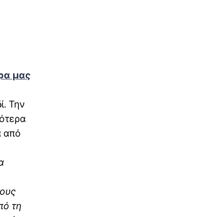
ρα μας
ί. Την
γότερα
α από
α
τους
πό τη