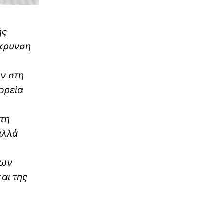
ής
άκρυνση
ν στη
πορεία
στη
λλά
των
αι της