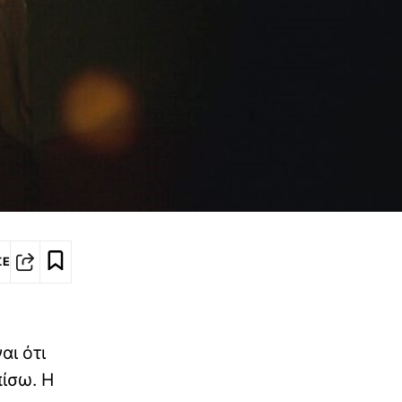
ΣΕ
αι ότι
πίσω. Η