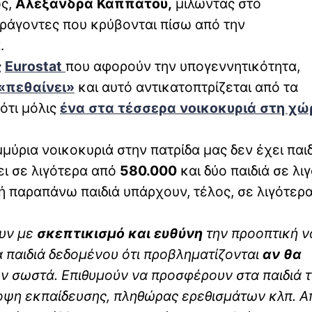
ς,
Αλεξάνδρα Καππάτου,
μιλώντας στο
ράγοντες που κρύβονται πίσω από την
.
ς
Eurostat
που αφορούν την υπογεννητικότητα,
«πεθαίνει»
και αυτό αντικατοπτρίζεται από τα
ότι μόλις
ένα στα τέσσερα
νοικοκυριά στη χώ
ύρια νοικοκυριά στην πατρίδα μας δεν έχει παιδ
ει σε λιγότερα από
580.000
και δύο παιδιά σε λι
 ή παραπάνω παιδιά υπάρχουν, τέλος, σε λιγότερ
ουν με
σκεπτικισμό και ευθύνη
την προοπτική ν
 παιδιά δεδομένου ότι προβληματίζονται
αν θα
 σωστά. Επιθυμούν να προσφέρουν στα παιδιά 
οψη εκπαίδευσης, πληθώρας ερεθισμάτων κλπ. Α