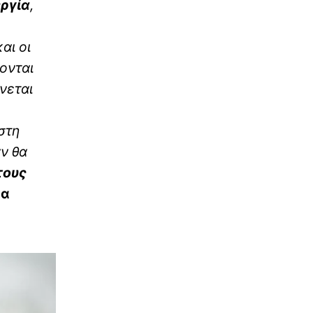
ργία
,
αι οι
ονται
νεται
στη
αν θα
τους
ρα