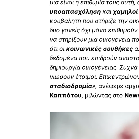
μια είναι η επιθυμία τους αυτ
υποαπασχόληση
και
χαμηλοί
κουβαλητή που στήριζε την οικ
δυο γονείς όχι μόνο επιθυμούν
να στηρίξουν μια οικογένεια πο
ότι οι
κοινωνικές συνθήκες
α
δεδομένα που επιδρούν αναστα
δημιουργία οικογένειας. Συχνά
νιώσουν έτοιμοι. Επικεντρώνον
σταδιοδρομία
»,
ανέφερε αρχι
Καππάτου,
μιλώντας στο
News