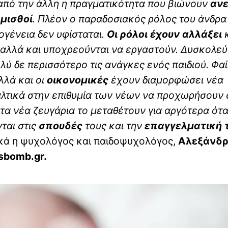
ή, από την άλλη η πραγματικότητα που βιώνουν
ανε
 μισθοί
. Πλέον ο παραδοσιακός ρόλος του άνδρα
ογένεια δεν υφίσταται.
Οι ρόλοι έχουν αλλάξει
κ
 αλλά και υποχρεούνται να εργαστούν. Δυσκολεύ
λύ δε περισσότερο τις ανάγκες ενός παιδιού. Φαί
λλά και οι
οικονομικές
έχουν διαμορφώσει νέα
λτικά στην επιθυμία των νέων να προχωρήσουν 
 τα νέα ζευγάρια το μεταθέτουν για αργότερα ότ
ται στις
σπουδές
τους και την
επαγγελματική 
κά η ψυχολόγος και παιδοψυχολόγος,
Αλεξάνδ
bomb.gr.