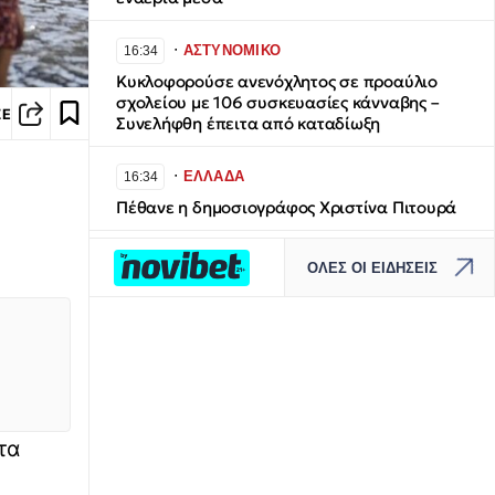
∙
ΑΣΤΥΝΟΜΙΚΟ
16:34
Κυκλοφορούσε ανενόχλητος σε προαύλιο
σχολείου με 106 συσκευασίες κάνναβης –
ΣΕ
Συνελήφθη έπειτα από καταδίωξη
∙
ΕΛΛΑΔΑ
16:34
Πέθανε η δημοσιογράφος Χριστίνα Πιτουρά
∙
ΚΑΙΡΟΣ
16:33
ΟΛΕΣ ΟΙ ΕΙΔΗΣΕΙΣ
«Κλειδώνει» ο καιρός του 15Αύγουστου - Τι
φέρνει ο αντικυκλώνας - Αναλυτικοί χάρτες
∙
ΕΛΛΑΔΑ
16:32
Φωτιά τώρα στο Στεφάνι Κορινθίας:
Επιχειρούν 7 εναέρια μέσα, SMS ετοιμότητας
από το 112
τα
∙
ΚΟΣΜΟΣ
16:20