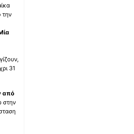
αίκα
Ηρωική διάσωση: Ιδιοκτήτης καφέ βούτηξε
με τα ρούχα στη θάλασσα και έσωσε τρία
ό την
παιδιά από πνιγμό
Μία
∙
LIFESTYLE
16:18
Η Άννα Βίσση ενθουσιάστηκε με την μπάντα
«Αγία Φανφάρα» στο Φισκάρδο - Η πρόταση
για μελλοντική συνεργασία
γίζουν,
∙
χρι 31
ΑΣΤΥΝΟΜΙΚΟ
16:17
Άνω Λιόσια: Προφυλακίστηκαν οι δύο άνδρες
για τον θάνατο ηλικιωμένου που βρέθηκε
εγκαταλελειμμένος
ν από
∙
ώ στην
ΚΑΙΡΟΣ
16:16
Καιρός: Ανεβαίνει η θερμοκρασία στη
άσταση
Μεσόγειο - Η δραματική προοπτική για το
φθινόπωρο στην Ελλάδα