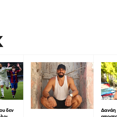
K
ου δεν
Δανάη
ύλοι
αποστ