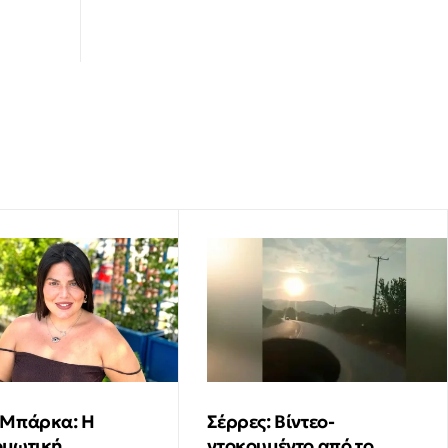
 Μπάρκα: Η
Σέρρες: Βίντεο-
ομωτική
ντοκουμέντο από το