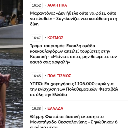
∙
ΑΘΛΗΤΙΚΑ
16:52
Μαραντόνα: «Δεν ήθελε ούτε να φάει, ούτε
να πλυθεί» – Συγκλονίζει νέα κατάθεση στη
δίκη
∙
ΚΟΣΜΟΣ
16:47
Τρομο-τουρισμός: Ένοπλη ομάδα
κουκουλοφόρων απειλεί τουρίστες στην
Κορσική - «Μείνετε σπίτι, μην θεωρείτε τον
εαυτό σας ασφαλή»
∙
ΠΟΛΙΤΙΣΜΟΣ
16:45
ΥΠΠΟ: Επιχορηγήσεις 1.106.000 ευρώ για
την ενίσχυση των Πολυθεματικών Φεστιβάλ
σε όλη την Ελλάδα
∙
ΕΛΛΑΔΑ
16:38
Θέρμη: Φωτιά σε δασική έκταση στο
Μονοπήγαδο Θεσσαλονίκης – Σηκώθηκαν 6
εναέρια μέσα