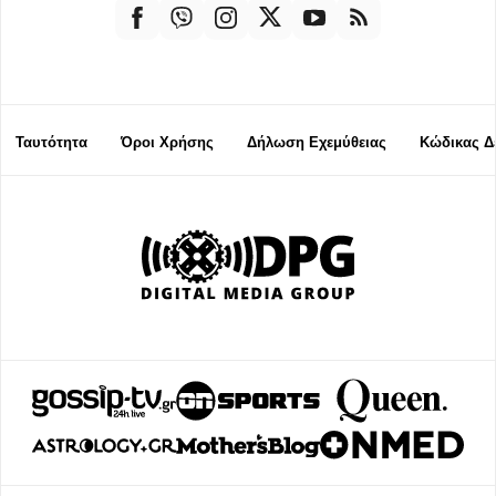
Ταυτότητα
Όροι Χρήσης
Δήλωση Εχεμύθειας
Κώδικας Δ