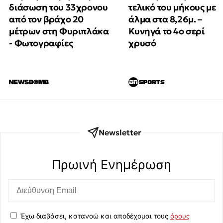
διάσωση του 33χρονου
τελικό του μήκους με
από τον βράχο 20
άλμα στα 8,26μ. –
μέτρων στη Φυριπλάκα
Κυνηγά το 4ο σερί
- Φωτογραφίες
χρυσό
Newsletter
Πρωινή Eνημέρωση
Έχω διαβάσει, κατανοώ και αποδέχομαι τους
όρους