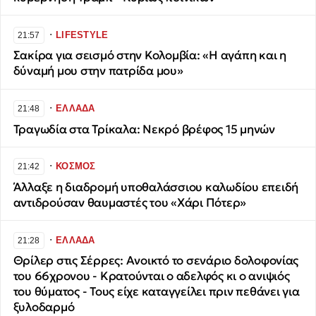
∙
LIFESTYLE
21:57
Σακίρα για σεισμό στην Κολομβία: «Η αγάπη και η
δύναμή μου στην πατρίδα μου»
∙
ΕΛΛΑΔΑ
21:48
Τραγωδία στα Τρίκαλα: Νεκρό βρέφος 15 μηνών
∙
ΚΟΣΜΟΣ
21:42
Άλλαξε η διαδρομή υποθαλάσσιου καλωδίου επειδή
αντιδρούσαν θαυμαστές του «Χάρι Πότερ»
∙
ΕΛΛΑΔΑ
21:28
Θρίλερ στις Σέρρες: Ανοικτό το σενάριο δολοφονίας
του 66χρονου - Κρατούνται ο αδελφός κι ο ανιψιός
του θύματος - Τους είχε καταγγείλει πριν πεθάνει για
ξυλοδαρμό