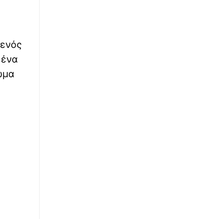
∙
ΚΟΣΜΟΣ
10:52
Ρωσία: Μεγάλη ουκρανική επίθεση με
drones - Καίγεται διυλιστήριο πετρελαίου
 ενός
 ένα
∙
ΕΛΛΑΔΑ
10:36
ωμα
Πυρκαγιά σε ακατοίκητο κτήριο στην
Κουμουνδούρου - Απεγκλωβίστηκε ένα
άτομο με βραχιονοφόρο όχημα
∙
ΟΙΚΟΝΟΜΙΑ
10:30
Πληρωμές e–ΕΦΚΑ και ΔΥΠΑ: Ποιοι πάνε
ταμείο έως τις 14 Αυγούστου
∙
ΠΟΛΙΤΙΣΜΟΣ
10:23
Οδύσσεια: Από το... «Viking Longship» του
Νόλαν στη μυκηναϊκή τριήρη - Ειδικός εξηγεί
τις διαφορές