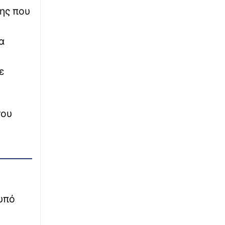
πης που
Δημήτρης Παπαμιχαήλ: 22 χρόνια χωρίς το
γοητευτικό «λεβεντόπαιδο» του ελληνικού
σινεμά – Το βίντεο της Finos Films
α
∙
ΚΟΣΜΟΣ
11:32
Guardian: Το Ιράν παίζει στις καθυστερήσεις
ε
για να κάνει ζημιά στον Τραμπ στις εκλογές
του Νοεμβρίου
∙
ΕΛΛΑΔΑ
του
11:24
Μύκονος: Ιταλοί τουρίστες έκαναν «κλαμπ»
βανάκι transfer - Αντιδράσεις για το ξέφρενο
πάρτι
∙
ΕΛΛΑΔΑ
11:20
Μποτιλιάρισμα στο τελωνείο των Ευζώνων -
Χιλιάδες Βαλκάνιοι τουρίστες εισρέουν στη
υπό
χώρα
∙