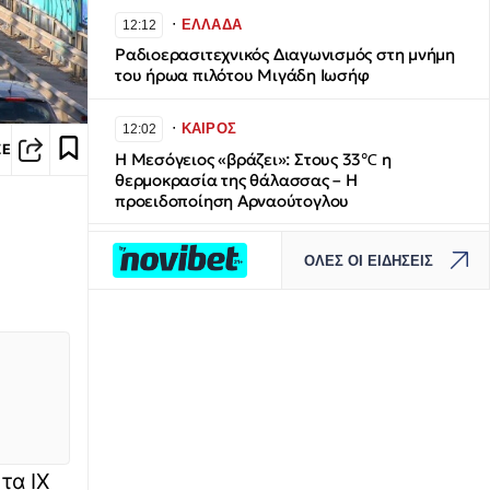
∙
ΕΛΛΑΔΑ
12:12
Ραδιοερασιτεχνικός Διαγωνισμός στη μνήμη
του ήρωα πιλότου Μιγάδη Ιωσήφ
∙
ΚΑΙΡΟΣ
12:02
ΣΕ
Η Μεσόγειος «βράζει»: Στους 33℃ η
θερμοκρασία της θάλασσας – Η
προειδοποίηση Αρναούτογλου
∙
ΕΛΛΑΔΑ
11:57
ΟΛΕΣ ΟΙ ΕΙΔΗΣΕΙΣ
Χαλκιδική: 8χρονος τραυματίστηκε στο
κεφάλι μετά από βουτιά στη θάλασσα
∙
ΚΟΣΜΟΣ
11:54
Μέγκαν Μαρκλ: «Η μητρότητα είναι η
υπερδύναμή μου» - Τι είπε για την
πριγκίπισσα Λίλιμπετ
τα ΙΧ
∙
ΠΟΛΙΤΙΣΜΟΣ
11:36