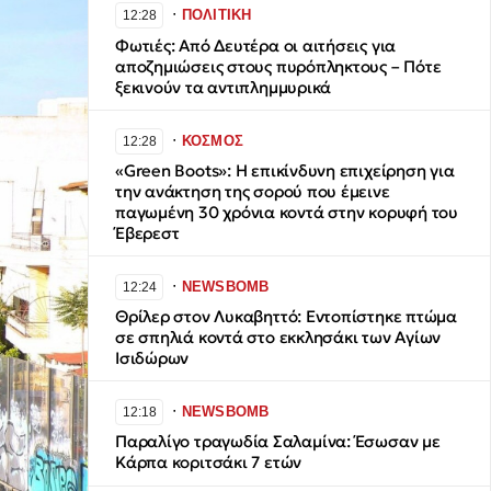
∙
ΠΟΛΙΤΙΚΗ
12:28
Φωτιές: Από Δευτέρα οι αιτήσεις για
αποζημιώσεις στους πυρόπληκτους – Πότε
ξεκινούν τα αντιπλημμυρικά
∙
ΚΟΣΜΟΣ
12:28
«Green Boots»: Η επικίνδυνη επιχείρηση για
την ανάκτηση της σορού που έμεινε
παγωμένη 30 χρόνια κοντά στην κορυφή του
Έβερεστ
∙
NEWSBOMB
12:24
Θρίλερ στον Λυκαβηττό: Εντοπίστηκε πτώμα
σε σπηλιά κοντά στο εκκλησάκι των Αγίων
Ισιδώρων
∙
NEWSBOMB
12:18
Παραλίγο τραγωδία Σαλαμίνα: Έσωσαν με
Κάρπα κοριτσάκι 7 ετών