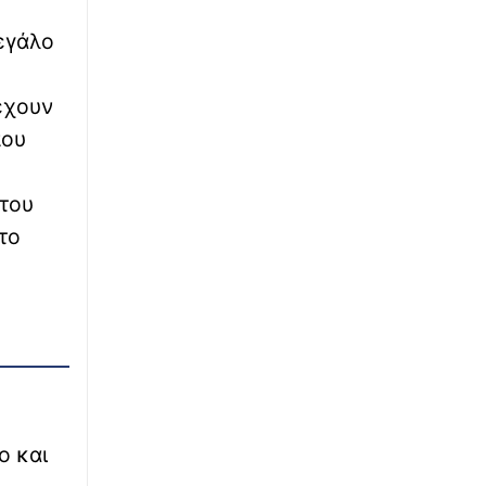
ΚΟΣΜΟΣ
11:19
Μπράντον Κλαρκ: Αυτή είναι η αιτία θανάτου
μεγάλο
του NBAer – Τι έδειξε η ιατροδικαστική
εξέταση
έχουν
∙
ΚΟΣΜΟΣ
11:02
που
Το ταξίδι σκόνης 2.500 χλμ. της Σαχάρας
στον Αμαζόνιο: Πώς η έρημος τρέφει το
τροπικό δάσος;
 του
το
∙
ΑΣΤΥΝΟΜΙΚΟ
11:00
Θεσσαλονίκη: 37χρονος έκλεψε
ενοικιαζόμενο ΙΧ, εμβόλισε άλλο όχημα και
συνελήφθη
∙
ΕΛΛΑΔΑ
10:56
Daily Mail: «Ο Αφγανός είχε γυρίσει την
πλάτη στον Χριστιανισμό και
συμπεριφερόταν ως εργένης», λένε φίλες της
ο και
συζύγου του