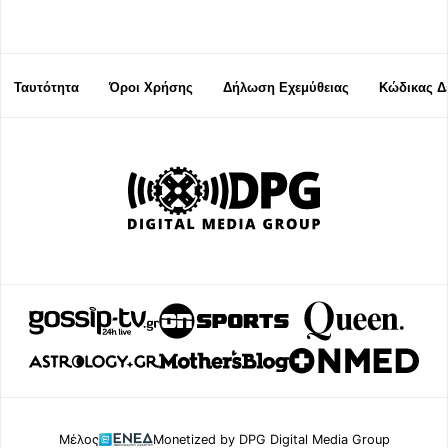
Ταυτότητα
Όροι Χρήσης
Δήλωση Εχεμύθειας
Κώδικας Δ
Μέλος
Monetized by DPG Digital Media Group