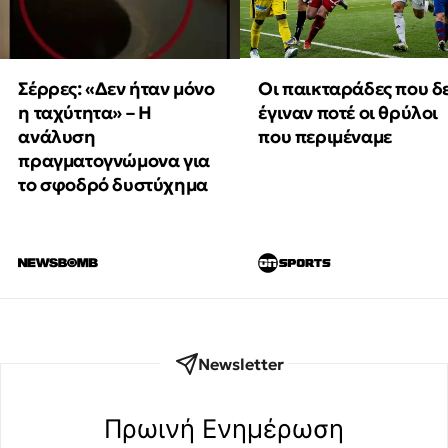
Οι παικταράδες που δ
Σέρρες: «Δεν ήταν μόνο
έγιναν ποτέ οι θρύλοι
η ταχύτητα» – Η
που περιμέναμε
ανάλυση
πραγματογνώμονα για
το σφοδρό δυστύχημα
Newsletter
Πρωινή Eνημέρωση