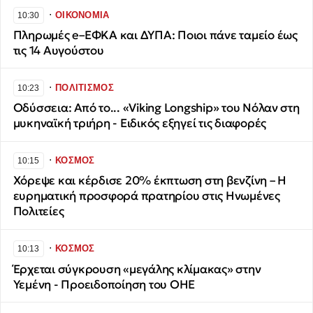
∙
ΟΙΚΟΝΟΜΙΑ
10:30
Πληρωμές e–ΕΦΚΑ και ΔΥΠΑ: Ποιοι πάνε ταμείο έως
τις 14 Αυγούστου
∙
ΠΟΛΙΤΙΣΜΟΣ
10:23
Οδύσσεια: Από το... «Viking Longship» του Νόλαν στη
μυκηναϊκή τριήρη - Ειδικός εξηγεί τις διαφορές
∙
ΚΟΣΜΟΣ
10:15
Χόρεψε και κέρδισε 20% έκπτωση στη βενζίνη – Η
ευρηματική προσφορά πρατηρίου στις Ηνωμένες
Πολιτείες
∙
ΚΟΣΜΟΣ
10:13
Έρχεται σύγκρουση «μεγάλης κλίμακας» στην
Υεμένη - Προειδοποίηση του ΟΗΕ