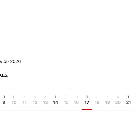
λίου 2026
ΚΕΣ
Π
Π
Σ
Κ
Δ
Τ
Τ
Π
Π
Σ
Κ
Δ
Τ
9
10
11
12
13
14
15
16
17
18
19
20
21