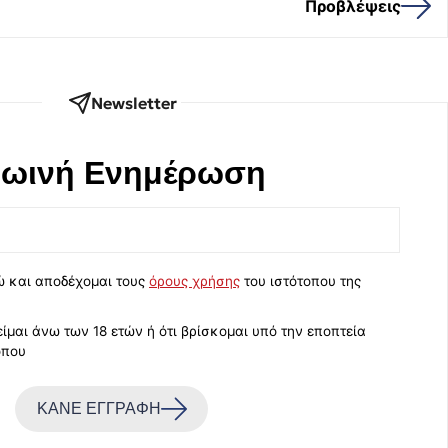
Προβλέψεις
Newsletter
ωινή Eνημέρωση
ώ και αποδέχομαι τους
όρους χρήσης
του ιστότοπου της
ίμαι άνω των 18 ετών ή ότι βρίσκομαι υπό την εποπτεία
όπου
ΚΑΝΕ ΕΓΓΡΑΦΗ