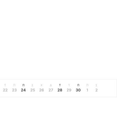
Τ
Π
Π
Σ
Κ
Δ
Τ
Τ
Π
Π
Σ
22
23
24
25
26
27
28
29
30
1
2