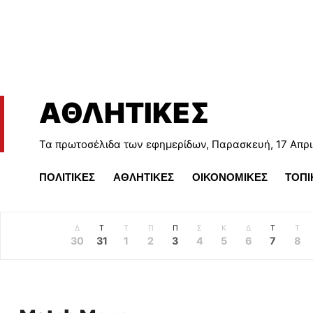
ΑΘΛΗΤΙΚΕΣ
Τα πρωτοσέλιδα των εφημερίδων, Παρασκευή, 17 Απρι
ΠΟΛΙΤΙΚΕΣ
ΑΘΛΗΤΙΚΕΣ
ΟΙΚΟΝΟΜΙΚΕΣ
ΤΟΠΙ
Δ
Τ
Τ
Π
Π
Σ
Κ
Δ
Τ
Τ
30
31
1
2
3
4
5
6
7
8