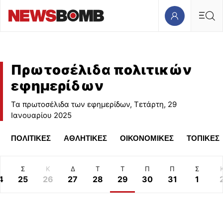
Πρωτοσέλιδα πολιτικών
εφημερίδων
Τα πρωτοσέλιδα των εφημερίδων, Τετάρτη, 29
Ιανουαρίου 2025
ΠΟΛΙΤΙΚΕΣ
ΑΘΛΗΤΙΚΕΣ
ΟΙΚΟΝΟΜΙΚΕΣ
ΤΟΠΙΚΕΣ
Π
Σ
Κ
Δ
Τ
Τ
Π
Π
Σ
4
25
26
27
28
29
30
31
1