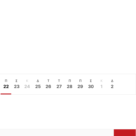
Π
Σ
Κ
Δ
Τ
Τ
Π
Π
Σ
Κ
Δ
22
23
24
25
26
27
28
29
30
1
2