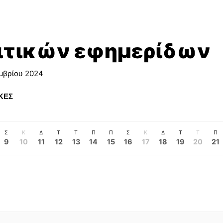
ιτικών εφημερίδων
μβρίου 2024
ΚΕΣ
Σ
Κ
Δ
Τ
Τ
Π
Π
Σ
Κ
Δ
Τ
Τ
Π
9
10
11
12
13
14
15
16
17
18
19
20
21