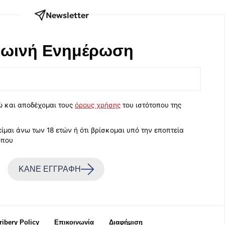
Newsletter
ωινή Eνημέρωση
ώ και αποδέχομαι τους
όρους χρήσης
του ιστότοπου της
ίμαι άνω των 18 ετών ή ότι βρίσκομαι υπό την εποπτεία
όπου
ΚΑΝΕ ΕΓΓΡΑΦΗ
Bribery Policy
Επικοινωνία
Διαφήμιση