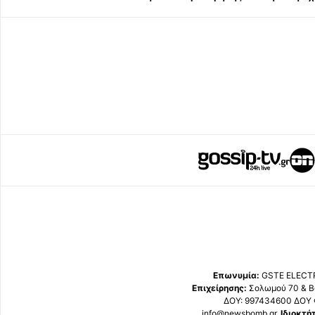
Επωνυμία:
GSTE ELECTR
Επιχείρησης:
Σολωμού 70 & Β
ΔΟΥ: 997434600 ΔΟΥ 
info@newsbomb.gr,
Ιδιοκτή