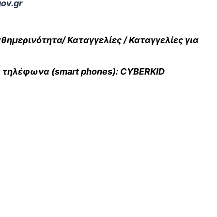
ov.gr
θημερινότητα/ Καταγγελίες / Καταγγελίες για
α τηλέφωνα (smart phones): CYBERΚΙD