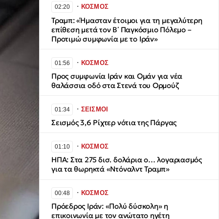
∙
ΚΟΣΜΟΣ
02:20
Τραμπ: «Ήμασταν έτοιμοι για τη μεγαλύτερη
επίθεση μετά τον Β΄ Παγκόσμιο Πόλεμο –
Προτιμώ συμφωνία με το Ιράν»
∙
ΚΟΣΜΟΣ
01:56
Προς συμφωνία Ιράν και Ομάν για νέα
θαλάσσια οδό στα Στενά του Ορμούζ
∙
ΣΕΙΣΜΟΙ
01:34
Σεισμός 3,6 Ρίχτερ νότια της Πάργας
∙
ΚΟΣΜΟΣ
01:10
ΗΠΑ: Στα 275 δισ. δολάρια ο… λογαριασμός
για τα θωρηκτά «Ντόναλντ Τραμπ»
∙
ΚΟΣΜΟΣ
00:48
Πρόεδρος Ιράν: «Πολύ δύσκολη» η
επικοινωνία με τον ανώτατο ηγέτη