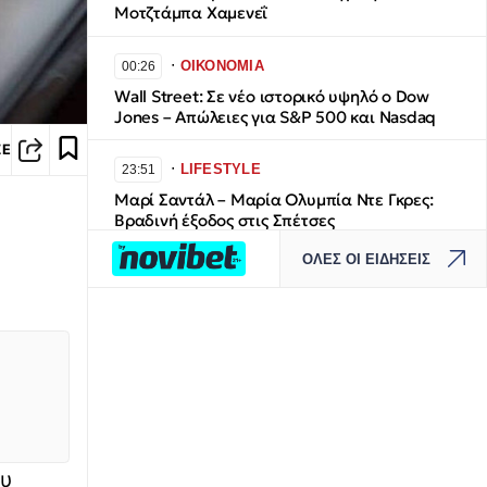
Μοτζτάμπα Χαμενεΐ
∙
ΟΙΚΟΝΟΜΙΑ
00:26
Wall Street: Σε νέο ιστορικό υψηλό ο Dow
Jones – Απώλειες για S&P 500 και Nasdaq
ΣΕ
∙
LIFESTYLE
23:51
Μαρί Σαντάλ – Μαρία Ολυμπία Ντε Γκρες:
Βραδινή έξοδος στις Σπέτσες
ΟΛΕΣ ΟΙ ΕΙΔΗΣΕΙΣ
∙
ΕΛΛΑΔΑ
23:49
Φωτιά στην Κάρπαθο: Μάχη με τις φλόγες
δίνει η Πυροσβεστική στην Αγία Κυριακή–
Βίντεο
∙
ΕΛΛΑΔΑ
23:39
Όταν η θέληση νικά τα εμπόδια: Νεαρός στην
Κρήτη συγκίνησε χορεύοντας ζεϊμπέκικο με
το αμαξίδιό του
ου