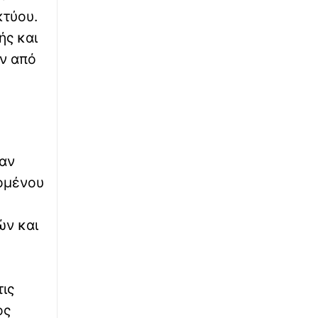
κτύου.
∙
ΚΟΣΜΟΣ
23:28
ής και
Drones οπτικών ινών: Η νέα τεχνολογία στην
οποία οι στρατιώτες έπρεπε να
ν από
προσαρμοστούν γρήγορα
∙
ΚΟΣΜΟΣ
23:28
Απαρηγόρητη οικογένεια Βρετανών: Κάηκε
το σπίτι που αγόρασαν στην Ελλάδα, μέρες
πριν μετακομίσουν
ταν
χομένου
∙
ΠΟΔΟΣΦΑΙΡΟ
23:26
Παναθηναϊκός – ΤΣΣΚΑ 1948 1-1: Το...
πούλμαν των Βούλγαρων τον βάζει σε
ών και
μπελάδες
∙
LIFESTYLE
23:18
«Ονειρευόμουν έναν άντρα σαν εσένα»: Η
τις
τρυφερή ανάρτηση της Βαλαβάνη για τον
ος
Γρηγόρη Μόργκαν