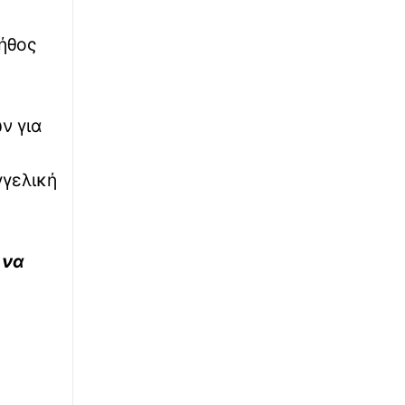
∙
ΕΛΛΑΔΑ
23:15
λήθος
Βόλος: Υπό έλεγχο η φωτιά στο Αρχαίο
Θέατρο Δημητριάδος
∙
ν για
ΠΟΛΙΤΙΣΜΟΣ
23:02
Το 3o Piraeus Port Film Festival στο Δημοτικό
Θέατρο Πειραιά από 11 έως 13 Σεπτεμβρίου
γγελική
∙
ΕΛΛΑΔΑ
22:55
Φωτιά στην Επισκοπή Ρεθύμνου – Τρία
αυτοκίνητα έγιναν στάχτη
 να
∙
ΕΛΛΑΔΑ
22:54
Σύρος: Στις φυλακές Χίου ο 41χρονος μετά
την ομόφωνη απόφαση του Δικαστικού
Συμβουλίου
∙
ΚΟΣΜΟΣ
22:45