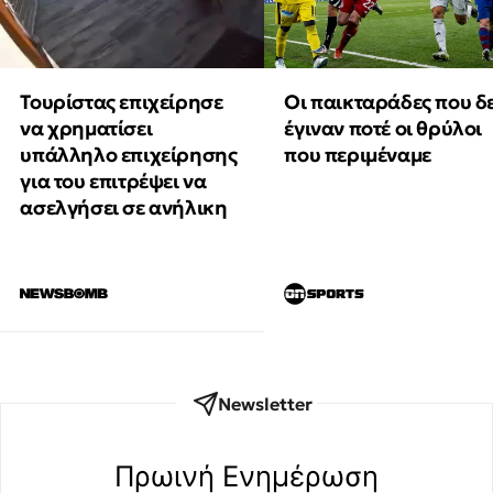
Τουρίστας επιχείρησε
Οι παικταράδες που δ
να χρηματίσει
έγιναν ποτέ οι θρύλοι
υπάλληλο επιχείρησης
που περιμέναμε
για του επιτρέψει να
ασελγήσει σε ανήλικη
Newsletter
Πρωινή Eνημέρωση