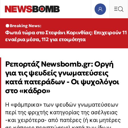
Breaking News:
Φωτιά τώρα στο Στεφάνι Κορινθίας: Επιχειρούν 11
εναέρια μέσα, 112 για ετοιμότητα
Ρεπορτάζ Newsbomb.gr: Οργή
για τις ψευδείς γνωματεύσεις
κατά πατεράδων - Οι ψυχολόγοι
στο «κάδρο»
Η «φάμπρικα» των ψευδών γνωματεύσεων
περί της φριχτής κατηγορίας της ασέλγειας
-και χειρότερα- από πατέρες (ή και μητέρες
σε κάποιες περιπτώσεις) κατά των ίδιων