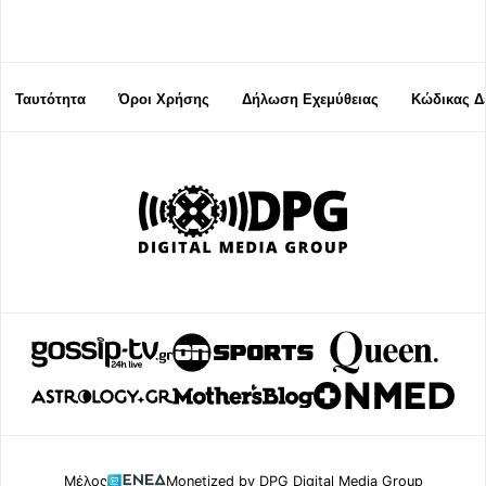
Ταυτότητα
Όροι Χρήσης
Δήλωση Εχεμύθειας
Κώδικας Δ
Μέλος
Monetized by DPG Digital Media Group