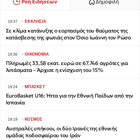
Ροή Ειδήσεων
Δημοφιλή
∙
ΕΚΚΛΗΣΙΑ
19:37
Σε κλίμα κατάνυξης ο εορτασμός του θαύματος της
κατάσβεσης της φωτιάς στον Όσιο Ιωάννη τον Ρώσο
∙
ΟΙΚΟΝΟΜΙΑ
19:30
Πληρωμές 33,58 εκατ. ευρώ σε 67.746 αγρότες για
λιπάσματα – Άρχισε η ενίσχυση του 15%
∙
ΜΠΑΣΚΕΤ
19:24
EuroBasket U16: Ήττα για την Εθνική Παίδων από την
Ισπανία
∙
ΚΟΣΜΟΣ
19:19
Αυστραλές υπήκοοι, οι δύο Ιρανές της εθνικής
ομάδας ποδοσφαίρου του Ιράν