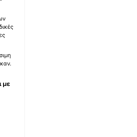
ων
δικές
ες
σιμη
καν.
ι με