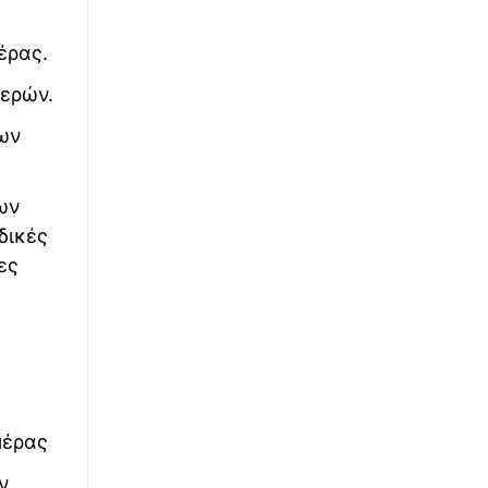
∙
ΚΟΣΜΟΣ
00:24
έρας.
Τραμπ: «Έχουμε απεριόριστα αποθέματα
όπλων και πυρομαχικών»
μερών.
∙
ΚΟΣΜΟΣ
23:59
μων
Τραμπ για τον πόλεμο με το Ιράν - «Νομίζω
θα τελειώσει πολύ σύντομα»
ων
∙
ΕΛΛΑΔΑ
23:57
δικές
Συναγερμός στην Κρήτη: Άνδρας απειλούσε
ες
να πέσει από το μπαλκόνι
μέρας
ν