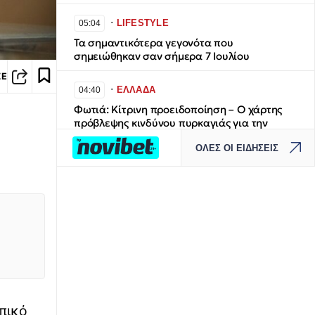
∙
LIFESTYLE
05:04
Τα σημαντικότερα γεγονότα που
σημειώθηκαν σαν σήμερα 7 Ιουλίου
ΣΕ
∙
ΕΛΛΑΔΑ
04:40
Φωτιά: Κίτρινη προειδοποίηση – Ο χάρτης
πρόβλεψης κινδύνου πυρκαγιάς για την
Παρασκευή 7 Αυγούστου
ΟΛΕΣ ΟΙ ΕΙΔΗΣΕΙΣ
∙
ΠΑΙΔΕΙΑ
04:16
Στρατιωτικές Σχολές: Στις 8 Σεπτεμβρίου η
κατάταξη των επιτυχόντων στη Σχολή
Ευελπίδων και ΣΜΥ
∙
ΕΛΛΑΔΑ
03:52
Εύβοια: 30χρονη έπεσε στη θάλασσα από
την υψηλή γέφυρα της Χαλκίδας –
Νοσηλεύεται στο νοσοκομείο
πικό