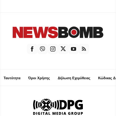
Ταυτότητα
Όροι Χρήσης
Δήλωση Εχεμύθειας
Κώδικας Δ