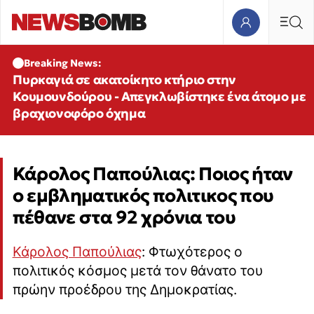
Breaking News:
Πυρκαγιά σε ακατοίκητο κτήριο στην
Κουμουνδούρου - Απεγκλωβίστηκε ένα άτομο με
βραχιονοφόρο όχημα
Κάρολος Παπούλιας: Ποιος ήταν
ο εμβληματικός πολιτικος που
πέθανε στα 92 χρόνια του
Κάρολος Παπούλιας
: Φτωχότερος ο
πολιτικός κόσμος μετά τον θάνατο του
πρώην προέδρου της Δημοκρατίας.