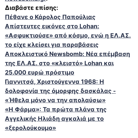
Διαβάστε επίσης:
Πέθανε ο Κάρολος Παπούλιας
Απίστευτες εικόνες στο Lohan:
«Ασφυκτιούσε» από κόσμο, ενώ η ΕΛ.ΑΣ.
το είχε κλείσει για παραβάσεις
Αποκλειστικό Newsbomb: Νέα επέμβαση
της ΕΛ.ΑΣ. στο «κλειστό» Lohan και
25.000 ευρώ πρόστιμο
Γιαννιτσά, Χριστούγεννα 1968: Η
δολοφονία της όμορφης δασκάλας -
«Ήθελα μόνο να την απολαύσω»
«Η Φάρμα»: Τα πρώτα πλάνα της
Αγγελικής Ηλιάδη αγκαλιά με το
«ξερολούκουμο»