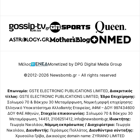
Μέλος
Monetized by DPG Digital Media Group
©2012-2026 Newsbomb.gr - All rights reserved
Επωνυμία:
GSTE ELECTRONIC PUBLICATIONS LIMITED,
Διακριτικός
τίτλος:
GSTE ELECTRONIC PUBLICATIONS LIMITED,
Έδρα Επιχείρησης:
Σολωμού 70 & Βάκχου 30 Μεταμόρφωση, Νομική μορφή επιχείρησης:
Ελληνικό Υποκατάστημα Αλλοδαπής Εταιρείας, ΑΦΜ – ΔΟΥ: 997434600
ΔΟΥ ΦΑΕ Αθηνών,
Στοιχεία επικοινωνίας:
Σολωμού 70 & Βάκχου 30
Μεταμόρφωση, 14451, 2106251412, info@newsbomb.gr,
Ιδιοκτήτης:
Γεωργία Νικολάου,
Νόμιμη εκπρόσωπος / Διαχειρίστρια:
Γεωργία
Νικολάου,
Διευθυντής:
Γεράσιμος Πολλάτος,
Διευθύντρια σύνταξης:
Χρυσούλα Γρίβα, Δικαιούχος domain name: ZYRIANO LIMITED