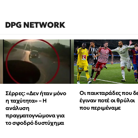
DPG NETWORK
Οι παικταράδες που δ
Σέρρες: «Δεν ήταν μόνο
έγιναν ποτέ οι θρύλοι
η ταχύτητα» – Η
που περιμέναμε
ανάλυση
πραγματογνώμονα για
το σφοδρό δυστύχημα