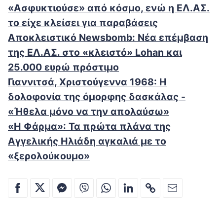
«Ασφυκτιούσε» από κόσμο, ενώ η ΕΛ.ΑΣ.
το είχε κλείσει για παραβάσεις
Αποκλειστικό Newsbomb: Νέα επέμβαση
της ΕΛ.ΑΣ. στο «κλειστό» Lohan και
25.000 ευρώ πρόστιμο
Γιαννιτσά, Χριστούγεννα 1968: Η
δολοφονία της όμορφης δασκάλας -
«Ήθελα μόνο να την απολαύσω»
«Η Φάρμα»: Τα πρώτα πλάνα της
Αγγελικής Ηλιάδη αγκαλιά με το
«ξερολούκουμο»