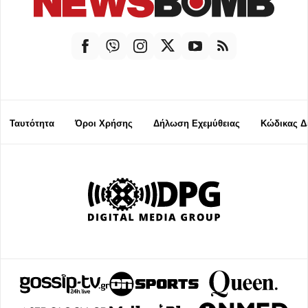
Ταυτότητα
Όροι Χρήσης
Δήλωση Εχεμύθειας
Κώδικας Δ