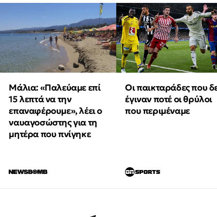
Μάλια: «Παλεύαμε επί
Οι παικταράδες που δ
15 λεπτά να την
έγιναν ποτέ οι θρύλοι
επαναφέρουμε», λέει ο
που περιμέναμε
ναυαγοσώστης για τη
μητέρα που πνίγηκε