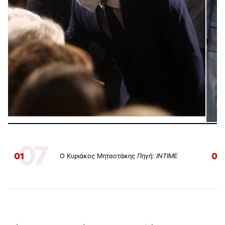
07
01
02
Ο Κυριάκος Μητσοτάκης
Πηγή: ΙΝΤΙΜΕ