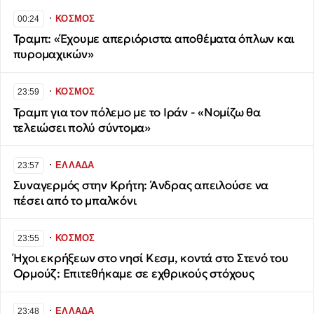
∙
ΚΟΣΜΟΣ
00:24
Τραμπ: «Έχουμε απεριόριστα αποθέματα όπλων και
πυρομαχικών»
∙
ΚΟΣΜΟΣ
23:59
Τραμπ για τον πόλεμο με το Ιράν - «Νομίζω θα
τελειώσει πολύ σύντομα»
∙
ΕΛΛΑΔΑ
23:57
Συναγερμός στην Κρήτη: Άνδρας απειλούσε να
πέσει από το μπαλκόνι
∙
ΚΟΣΜΟΣ
23:55
Ήχοι εκρήξεων στο νησί Κεσμ, κοντά στο Στενό του
Ορμούζ: Επιτεθήκαμε σε εχθρικούς στόχους
∙
ΕΛΛΑΔΑ
23:48