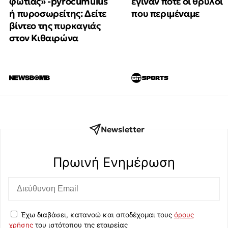
φωτιάς» -pyrocumulus
έγιναν ποτέ οι θρύλοι
ή πυροσωρείτης: Δείτε
που περιμέναμε
βίντεο της πυρκαγιάς
στον Κιθαιρώνα
Newsletter
Πρωινή Eνημέρωση
Έχω διαβάσει, κατανοώ και αποδέχομαι τους
όρους
χρήσης
του ιστότοπου της εταιρείας