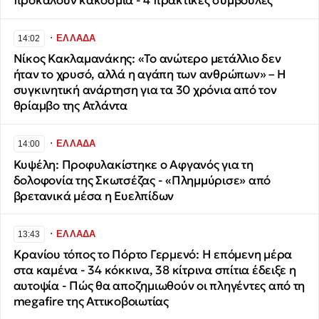
προκαλούν κακοσμία - 4 πρακτικές συμβουλές
∙
ΕΛΛΑΔΑ
14:02
Νίκος Κακλαμανάκης: «Το ανώτερο μετάλλιο δεν
ήταν το χρυσό, αλλά η αγάπη των ανθρώπων» – Η
συγκινητική ανάρτηση για τα 30 χρόνια από τον
θρίαμβο της Ατλάντα
∙
ΕΛΛΑΔΑ
14:00
Κυψέλη: Προφυλακίστηκε ο Αφγανός για τη
δολοφονία της Σκωτσέζας - «Πλημμύρισε» από
βρετανικά μέσα η Ευελπίδων
∙
ΕΛΛΑΔΑ
13:43
Κρανίου τόπος το Πόρτο Γερμενό: Η επόμενη μέρα
στα καμένα - 34 κόκκινα, 38 κίτρινα σπίτια έδειξε η
αυτοψία - Πώς θα αποζημιωθούν οι πληγέντες από τη
megafire της Αττικοβοιωτίας