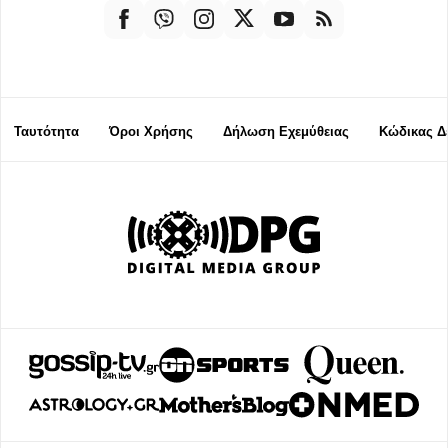
Ταυτότητα
Όροι Χρήσης
Δήλωση Εχεμύθειας
Κώδικας Δ