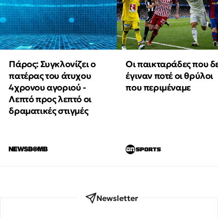
Πάρος: Συγκλονίζει ο
Οι παικταράδες που δ
πατέρας του άτυχου
έγιναν ποτέ οι θρύλοι
4χρονου αγοριού -
που περιμέναμε
Λεπτό προς λεπτό οι
δραματικές στιγμές
Newsletter