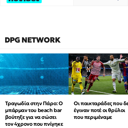
DPG NETWORK
Τραγωδία στην Πάρο: Ο
Οι παικταράδες που δ
μπάρμαν του beach bar
έγιναν ποτέ οι θρύλοι
βούτηξε για να σώσει
που περιμέναμε
τον 4χρονο που πνίγηκε