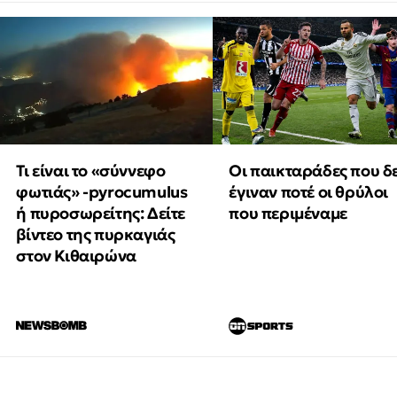
Τι είναι το «σύννεφο
Οι παικταράδες που δ
φωτιάς» -pyrocumulus
έγιναν ποτέ οι θρύλοι
ή πυροσωρείτης: Δείτε
που περιμέναμε
βίντεο της πυρκαγιάς
στον Κιθαιρώνα