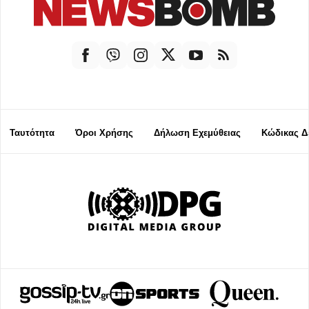
Ταυτότητα
Όροι Χρήσης
Δήλωση Εχεμύθειας
Κώδικας Δ