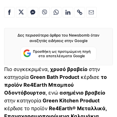
Δες περισσότερα άρθρα του Newsbomb όταν
αναζητάς ειδήσεις στην Google
Προσθήκη ως προτιμώμενη πηγή
στα αποτελέσματα Google
Πιο συγκεκριμένα,
χρυσό βραβείο
στην
κατηγορία
Green
Bath
Product
κέρδισε
το
προϊόν
Re
4
Earth
Μπαμπού
Οδοντόβουρτσα
, ενώ
ασημένιο βραβείο
στην κατηγορία
Green
Kitchen
Product
κέρδισε το προϊόν
Re
4
Earth
® Μεταλλικά,
Επαναχρησιμοποιούμενα Καλαμάκια
.