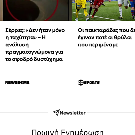
Οι παικταράδες που δ
Σέρρες: «Δεν ήταν μόνο
έγιναν ποτέ οι θρύλοι
η ταχύτητα» – Η
που περιμέναμε
ανάλυση
πραγματογνώμονα για
το σφοδρό δυστύχημα
Newsletter
Πρωινή Eνημέρωση