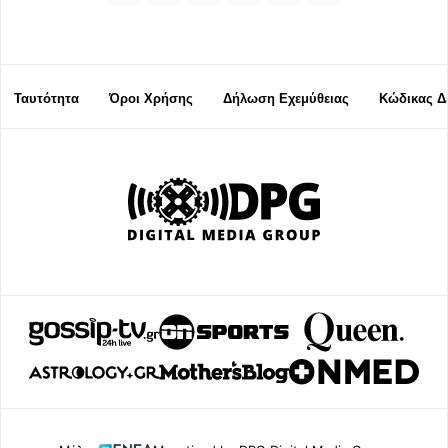
Ταυτότητα
Όροι Χρήσης
Δήλωση Εχεμύθειας
Κώδικας Δ