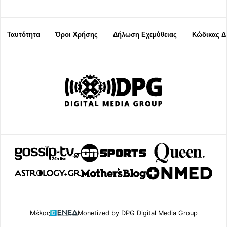
Ταυτότητα
Όροι Χρήσης
Δήλωση Εχεμύθειας
Κώδικας Δ
Μέλος
Monetized by DPG Digital Media Group