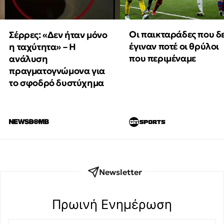
Οι παικταράδες που δ
Σέρρες: «Δεν ήταν μόνο
έγιναν ποτέ οι θρύλοι
η ταχύτητα» – Η
που περιμέναμε
ανάλυση
πραγματογνώμονα για
το σφοδρό δυστύχημα
Newsletter
Πρωινή Eνημέρωση