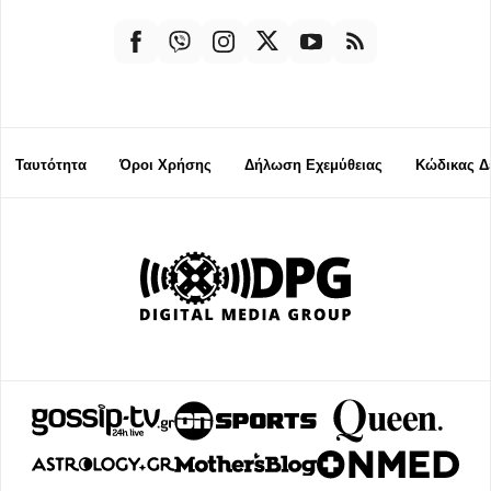
Ταυτότητα
Όροι Χρήσης
Δήλωση Εχεμύθειας
Κώδικας Δ