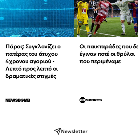
Πάρος: Συγκλονίζει ο
Οι παικταράδες που δ
πατέρας του άτυχου
έγιναν ποτέ οι θρύλοι
4χρονου αγοριού -
που περιμέναμε
Λεπτό προς λεπτό οι
δραματικές στιγμές
Newsletter