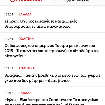
∙
ΕΛΛΑΔΑ
09:54
Σέρρες: Ισχυρές καταιγίδες και χαμηλές
θερμοκρασίες εν μέσω καλοκαιριού
∙
ΠΟΛΙΤΙΚΗ
09:54
Οι διαφορές του σημερινού Τσίπρα με εκείνον του
2015 - Τι απαντάει για το προσωνύμιο «Μαδούρο της
Μεσογείου»
∙
ΑΘΛΗΤΙΚΑ
09:49
Βραζιλία: Παίκτης βρέθηκε στο κενό ενώ πανηγύριζε
γκολ που δεν μέτρησε - Δείτε βίντεο
∙
ΕΛΛΑΔΑ
09:41
Μήλος - Ελικόπτερο στο Σαρακήνικο: Το προσγείωσε
σε περιοχή απίστευτου φυσικού κάλλους και