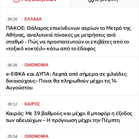
∙
ΕΛΛΑΔΑ
06:26
ΠΑΚΟΕ: Θάλαμος επικίνδυνων αερίων το Μετρό της
Αθήνας, αναλυτικοί πίνακες με μετρήσεις ανά
σταθμό - Πώς να προστατευτούν οι επιβάτες από το
«τοξικό κοκτέιλ» κάτω από το έδαφος
∙
ΟΙΚΟΝΟΜΙΑ
06:26
e-ΕΦΚΑ και ΔΥΠΑ: Λεφτά από σήμερα σε χιλιάδες
δικαιούχους– Ποιοι θα πληρωθούν μέχρι τις 14
Αυγούστου
∙
ΚΑΙΡΟΣ
06:12
Καιρός: Με 39 βαθμούς και μέχρι 8 μποφόρ η έξοδος
των αδειούχων – Η πρόγνωση μέχρι την Πέμπτη
∙
ΟΙΚΟΝΟΜΙΑ
05:54