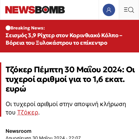
Breaking News:
Σεισμός 3,9 Ρίχτερ στον Κορινθιακό Κόλπο –
Βόρεια του Ξυλοκάστρου το επίκεντρο
Τζόκερ Πέμπτη 30 Μαΐου 2024: Οι
τυχεροί αριθμοί για το 1,6 εκατ.
ευρώ
Οι τυχεροί αριθμοί στην αποψινή κλήρωση
του
Τζόκερ
.
Newsroom
30 Μαΐου 2024 · 22:07