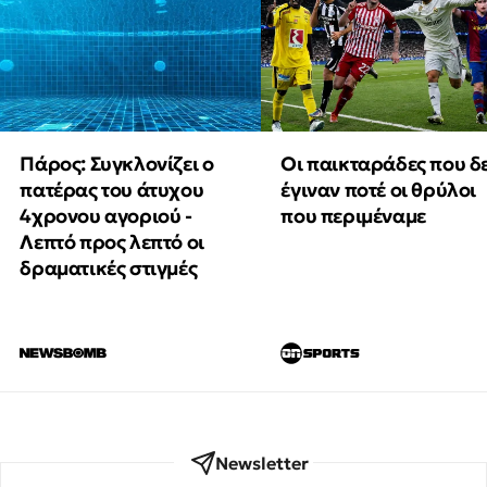
Πάρος: Συγκλονίζει ο
Οι παικταράδες που δ
πατέρας του άτυχου
έγιναν ποτέ οι θρύλοι
4χρονου αγοριού -
που περιμέναμε
Λεπτό προς λεπτό οι
δραματικές στιγμές
Newsletter