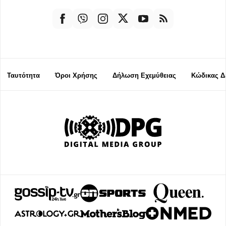
Ταυτότητα
Όροι Χρήσης
Δήλωση Εχεμύθειας
Κώδικας Δ