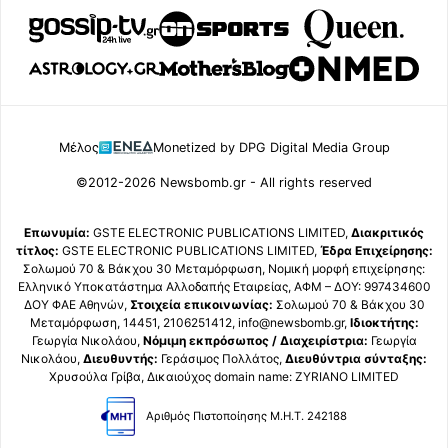
Μέλος
Monetized by DPG Digital Media Group
©2012-2026 Newsbomb.gr - All rights reserved
Επωνυμία:
GSTE ELECTRONIC PUBLICATIONS LIMITED,
Διακριτικός
τίτλος:
GSTE ELECTRONIC PUBLICATIONS LIMITED,
Έδρα Επιχείρησης:
Σολωμού 70 & Βάκχου 30 Μεταμόρφωση, Νομική μορφή επιχείρησης:
Ελληνικό Υποκατάστημα Αλλοδαπής Εταιρείας, ΑΦΜ – ΔΟΥ: 997434600
ΔΟΥ ΦΑΕ Αθηνών,
Στοιχεία επικοινωνίας:
Σολωμού 70 & Βάκχου 30
Μεταμόρφωση, 14451, 2106251412, info@newsbomb.gr,
Ιδιοκτήτης:
Γεωργία Νικολάου,
Νόμιμη εκπρόσωπος / Διαχειρίστρια:
Γεωργία
Νικολάου,
Διευθυντής:
Γεράσιμος Πολλάτος,
Διευθύντρια σύνταξης:
Χρυσούλα Γρίβα, Δικαιούχος domain name: ZYRIANO LIMITED
Αριθμός Πιστοποίησης Μ.Η.Τ. 242188