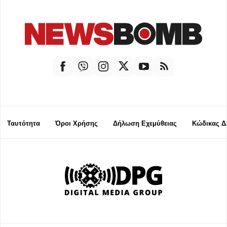
Ταυτότητα
Όροι Χρήσης
Δήλωση Εχεμύθειας
Κώδικας Δ