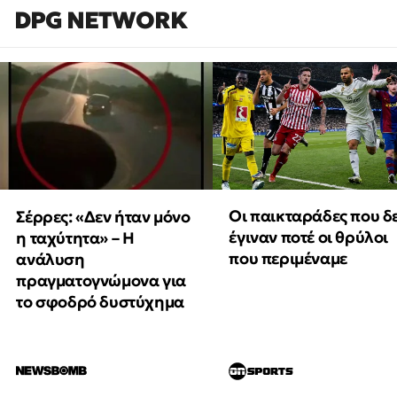
DPG NETWORK
Οι παικταράδες που δ
Σέρρες: «Δεν ήταν μόνο
έγιναν ποτέ οι θρύλοι
η ταχύτητα» – Η
που περιμέναμε
ανάλυση
πραγματογνώμονα για
το σφοδρό δυστύχημα