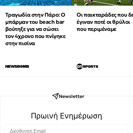
Τραγωδία στην Πάρο: Ο
Οι παικταράδες που δ
μπάρμαν του beach bar
έγιναν ποτέ οι θρύλοι
βούτηξε για να σώσει
που περιμέναμε
τον 4χρονο που πνίγηκε
στην πισίνα
Newsletter
Πρωινή Eνημέρωση