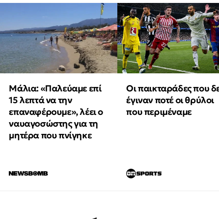
Μάλια: «Παλεύαμε επί
Οι παικταράδες που δ
15 λεπτά να την
έγιναν ποτέ οι θρύλοι
επαναφέρουμε», λέει ο
που περιμέναμε
ναυαγοσώστης για τη
μητέρα που πνίγηκε