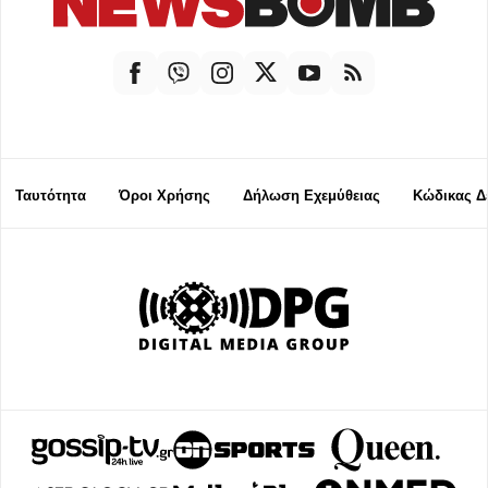
Ταυτότητα
Όροι Χρήσης
Δήλωση Εχεμύθειας
Κώδικας Δ