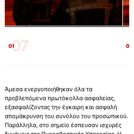
07
01
02
Άμεσα ενεργοποιήθηκαν όλα τα
προβλεπόμενα πρωτόκολλα ασφαλείας,
εξασφαλίζοντας την έγκαιρη και ασφαλή
απομάκρυνση του συνόλου του προσωπικού.
Παράλληλα, στο σημείο έσπευσαν ισχυρές
δυνάμεις της Πυροσβεστικής Υπηρεσίας. Η