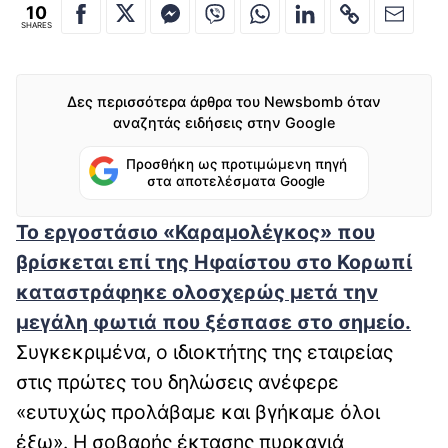
10
SHARES
Δες περισσότερα άρθρα του Newsbomb όταν
αναζητάς ειδήσεις στην Google
Προσθήκη ως προτιμώμενη πηγή
στα αποτελέσματα Google
Το εργοστάσιο «Καραμολέγκος» που
βρίσκεται επί της Ηφαίστου στο Κορωπί
καταστράφηκε ολοσχερώς μετά την
μεγάλη φωτιά που ξέσπασε στο σημείο.
Συγκεκριμένα, ο ιδιοκτήτης της εταιρείας
στις πρώτες του δηλώσεις ανέφερε
«ευτυχώς προλάβαμε και βγήκαμε όλοι
έξω». Η σοβαρής έκτασης πυρκαγιά