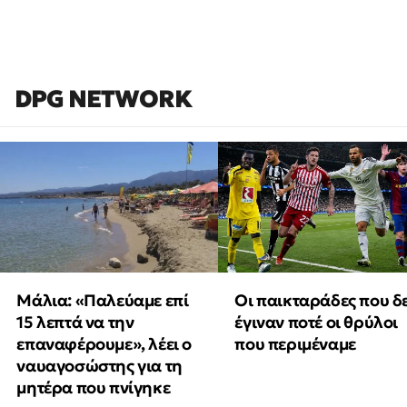
DPG NETWORK
Μάλια: «Παλεύαμε επί
Οι παικταράδες που δ
15 λεπτά να την
έγιναν ποτέ οι θρύλοι
επαναφέρουμε», λέει ο
που περιμέναμε
ναυαγοσώστης για τη
μητέρα που πνίγηκε