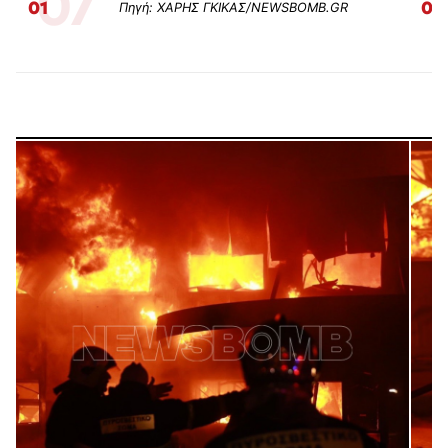
07
01
02
Πηγή: ΧΑΡΗΣ ΓΚΙΚΑΣ/NEWSBOMB.GR