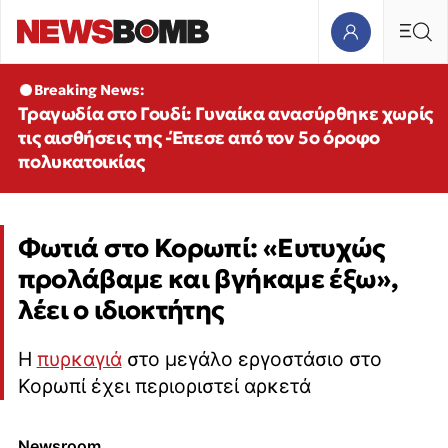
Breaking News:
Τραγωδία στο Γουδί: Γυναίκα ανασύρθηκε χωρίς
τις αισθήσεις της -Έπεσε από τον 5ο όροφο
πολυκατοικίας
Φωτιά στο Κορωπί: «Ευτυχώς
προλάβαμε και βγήκαμε έξω»,
λέει ο ιδιοκτήτης
Η
πυρκαγιά
στο μεγάλο εργοστάσιο στο
Κορωπί έχει περιοριστεί αρκετά
Newsroom