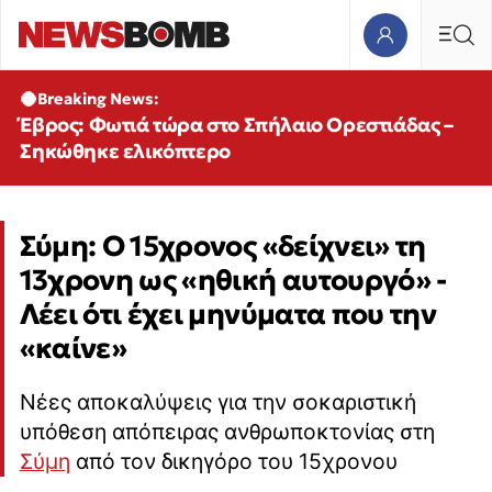
Breaking News:
Έβρος: Φωτιά τώρα στο Σπήλαιο Ορεστιάδας –
Σηκώθηκε ελικόπτερο
Σύμη: Ο 15χρονος «δείχνει» τη
13χρονη ως «ηθική αυτουργό» -
Λέει ότι έχει μηνύματα που την
«καίνε»
Νέες αποκαλύψεις για την σοκαριστική
υπόθεση απόπειρας ανθρωποκτονίας στη
Σύμη
από τον δικηγόρο του 15χρονου