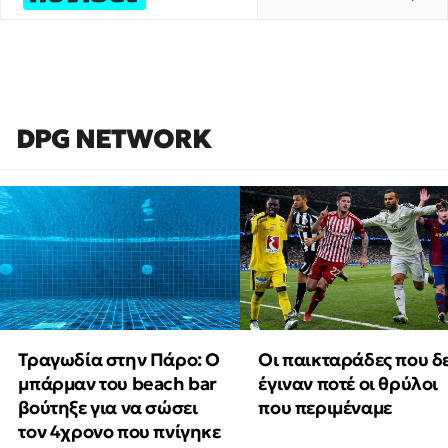
DPG NETWORK
Τραγωδία στην Πάρο: Ο
Οι παικταράδες που δ
μπάρμαν του beach bar
έγιναν ποτέ οι θρύλοι
βούτηξε για να σώσει
που περιμέναμε
τον 4χρονο που πνίγηκε