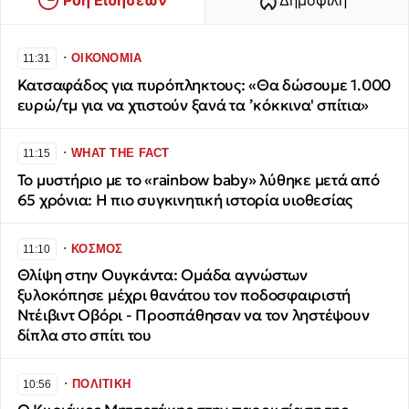
∙
ΟΙΚΟΝΟΜΙΑ
11:31
Κατσαφάδος για πυρόπληκτους: «Θα δώσουμε 1.000
ευρώ/τμ για να χτιστούν ξανά τα ’κόκκινα' σπίτια»
∙
WHAT THE FACT
11:15
Το μυστήριο με το «rainbow baby» λύθηκε μετά από
65 χρόνια: Η πιο συγκινητική ιστορία υιοθεσίας
∙
ΚΟΣΜΟΣ
11:10
Θλίψη στην Ουγκάντα: Ομάδα αγνώστων
ξυλοκόπησε μέχρι θανάτου τον ποδοσφαιριστή
Ντέιβιντ Οβόρι - Προσπάθησαν να τον ληστέψουν
δίπλα στο σπίτι του
∙
ΠΟΛΙΤΙΚΗ
10:56