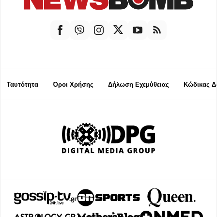
Ταυτότητα
Όροι Χρήσης
Δήλωση Εχεμύθειας
Κώδικας Δ