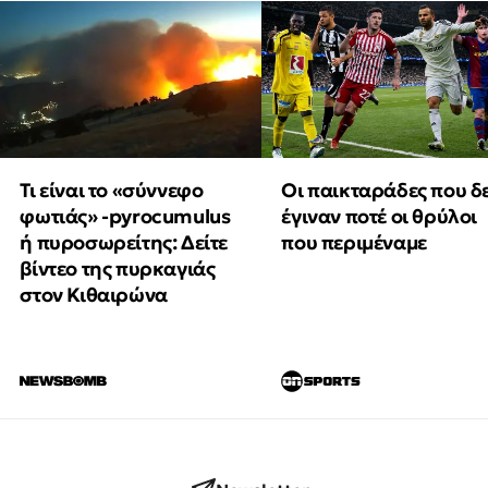
Τι είναι το «σύννεφο
Οι παικταράδες που δ
φωτιάς» -pyrocumulus
έγιναν ποτέ οι θρύλοι
ή πυροσωρείτης: Δείτε
που περιμέναμε
βίντεο της πυρκαγιάς
στον Κιθαιρώνα