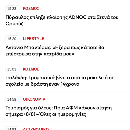
∙
ΚΟΣΜΟΣ
15:23
Πύραυλος έπληξε πλοίο της ADNOC στα Στενά του
Ορμούζ
∙
LIFESTYLE
15:20
Αντόνιο Μπαντέρας: «Ήξερα πως κάποτε θα
επέστρεφα στην πατρίδα μου»
∙
ΚΟΣΜΟΣ
15:03
Ταϊλάνδη: Τρομακτικά βίντεο από το μακελειό σε
σχολείο με δράστη έναν 14χρονο
∙
ΟΙΚΟΝΟΜΙΑ
14:58
Τουρισμός για όλους: Ποια ΑΦΜ κάνουν αίτηση
σήμερα (8/8) – Όλες οι ημερομηνίες
∙
ΑΣΤΥΝΟΜΙΚΟ
14:52