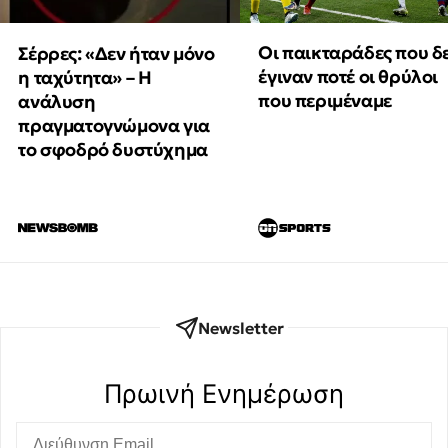
Οι παικταράδες που δ
Σέρρες: «Δεν ήταν μόνο
έγιναν ποτέ οι θρύλοι
η ταχύτητα» – Η
που περιμέναμε
ανάλυση
πραγματογνώμονα για
το σφοδρό δυστύχημα
Newsletter
Πρωινή Eνημέρωση