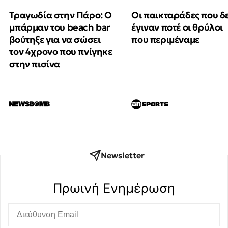
Τραγωδία στην Πάρο: Ο
Οι παικταράδες που δ
μπάρμαν του beach bar
έγιναν ποτέ οι θρύλοι
βούτηξε για να σώσει
που περιμέναμε
τον 4χρονο που πνίγηκε
στην πισίνα
Newsletter
Πρωινή Eνημέρωση