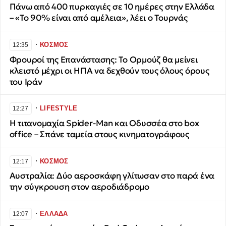
Πάνω από 400 πυρκαγιές σε 10 ημέρες στην Ελλάδα
– «Το 90% είναι από αμέλεια», λέει ο Τουρνάς
∙
ΚΟΣΜΟΣ
12:35
Φρουροί της Επανάστασης: Το Ορμούζ θα μείνει
κλειστό μέχρι οι ΗΠΑ να δεχθούν τους όλους όρους
του Ιράν
∙
LIFESTYLE
12:27
Η τιτανομαχία Spider-Man και Οδυσσέα στο box
office – Σπάνε ταμεία στους κινηματογράφους
∙
ΚΟΣΜΟΣ
12:17
Αυστραλία: Δύο αεροσκάφη γλίτωσαν στο παρά ένα
την σύγκρουση στον αεροδιάδρομο
∙
ΕΛΛΑΔΑ
12:07