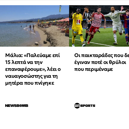
Μάλια: «Παλεύαμε επί
Οι παικταράδες που δ
15 λεπτά να την
έγιναν ποτέ οι θρύλοι
επαναφέρουμε», λέει ο
που περιμέναμε
ναυαγοσώστης για τη
μητέρα που πνίγηκε