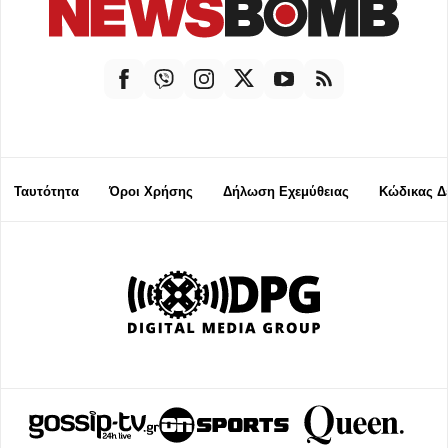
Ταυτότητα
Όροι Χρήσης
Δήλωση Εχεμύθειας
Κώδικας Δ