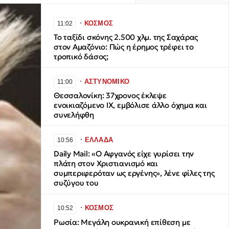
∙
ΚΟΣΜΟΣ
11:02
Το ταξίδι σκόνης 2.500 χλμ. της Σαχάρας
στον Αμαζόνιο: Πώς η έρημος τρέφει το
τροπικό δάσος;
∙
ΑΣΤΥΝΟΜΙΚΟ
11:00
Θεσσαλονίκη: 37χρονος έκλεψε
ενοικιαζόμενο ΙΧ, εμβόλισε άλλο όχημα και
συνελήφθη
∙
ΕΛΛΑΔΑ
10:56
Daily Mail: «Ο Αφγανός είχε γυρίσει την
πλάτη στον Χριστιανισμό και
συμπεριφερόταν ως εργένης», λένε φίλες της
συζύγου του
∙
ΚΟΣΜΟΣ
10:52
Ρωσία: Μεγάλη ουκρανική επίθεση με