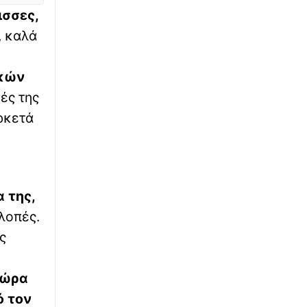
ισσες,
∙
ΚΟΣΜΟΣ
10:13
, καλά
Έρχεται σύγκρουση «μεγάλης κλίμακας» στην
Υεμένη - Προειδοποίηση του ΟΗΕ
ικών
∙
ές της
ΕΘΝΙΚΑ
09:57
Η Τουρκία αντιδρά στο ελληνικό Χωροταξικό
ρκετά
για τον Τουρισμό: «Καμία νομική συνέπεια
για εμάς» – Νέα αιχμή για το Αιγαίο
∙
ΕΛΛΑΔΑ
09:52
Κάρπαθος: Η άγνωστη ιστορία για το έργο
 της,
που άλλαξε την Όλυμπο και το «ευχαριστώ»
κλοπές.
ς
∙
ΠΟΛΙΤΙΚΗ
09:47
Ξεκάθαρη δέσμευση Χαρδαλιά: «Καμία
ανεμογεννήτρια στις πληγείσες περιοχές»
χώρα
ό τον
∙
ΥΓΕΙΑ
09:32