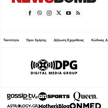
Ταυτότητα
Όροι Χρήσης
Δήλωση Εχεμύθειας
Κώδικας Δ