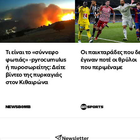
Τι είναι το «σύννεφο
Οι παικταράδες που δ
φωτιάς» -pyrocumulus
έγιναν ποτέ οι θρύλοι
ή πυροσωρείτης: Δείτε
που περιμέναμε
βίντεο της πυρκαγιάς
στον Κιθαιρώνα
Newsletter