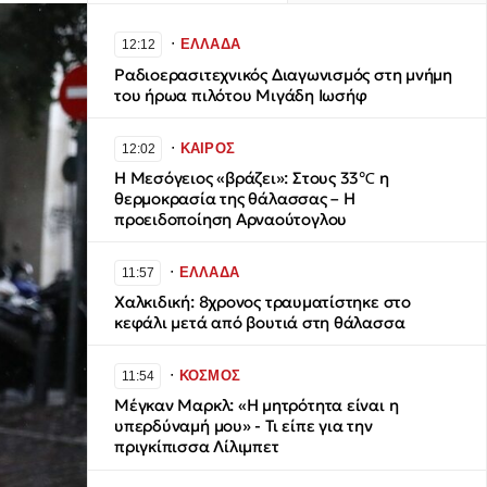
∙
ΕΛΛΑΔΑ
12:12
Ραδιοερασιτεχνικός Διαγωνισμός στη μνήμη
του ήρωα πιλότου Μιγάδη Ιωσήφ
∙
ΚΑΙΡΟΣ
12:02
Η Μεσόγειος «βράζει»: Στους 33℃ η
θερμοκρασία της θάλασσας – Η
προειδοποίηση Αρναούτογλου
∙
ΕΛΛΑΔΑ
11:57
Χαλκιδική: 8χρονος τραυματίστηκε στο
κεφάλι μετά από βουτιά στη θάλασσα
∙
ΚΟΣΜΟΣ
11:54
Μέγκαν Μαρκλ: «Η μητρότητα είναι η
υπερδύναμή μου» - Τι είπε για την
πριγκίπισσα Λίλιμπετ