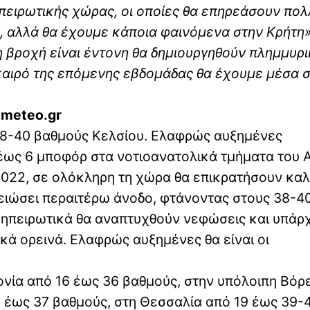
ηπειρωτικής χώρας, οι οποίες θα επηρεάσουν πολ
ο, αλλά θα έχουμε κάποια φαινόμενα στην Κρήτη»
η βροχή είναι έντονη θα δημιουργηθούν πλημμυρ
καιρό της επόμενης εβδομάδας θα έχουμε μέσα 
 meteo.gr
38-40 βαθμούς Κελσίου. Ελαφρώς αυξημένες
έως 6 μποφόρ στα νοτιοανατολικά τμήματα του Α
2022, σε ολόκληρη τη χώρα θα επικρατήσουν καλ
μειώσει περαιτέρω άνοδο, φτάνοντας στους 38-4
 ηπειρωτικά θα αναπτυχθούν νεφώσεις και υπάρ
ά ορεινά. Ελαφρώς αυξημένες θα είναι οι
νία από 16 έως 36 βαθμούς, στην υπόλοιπη Βόρ
 έως 37 βαθμούς, στη Θεσσαλία από 19 έως 39-4