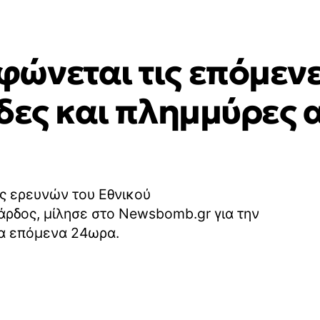
ώνεται τις επόμενε
δες και πλημμύρες 
ής ερευνών του Εθνικού
ρδος, μίλησε στο Newsbomb.gr για την
τα επόμενα 24ωρα.