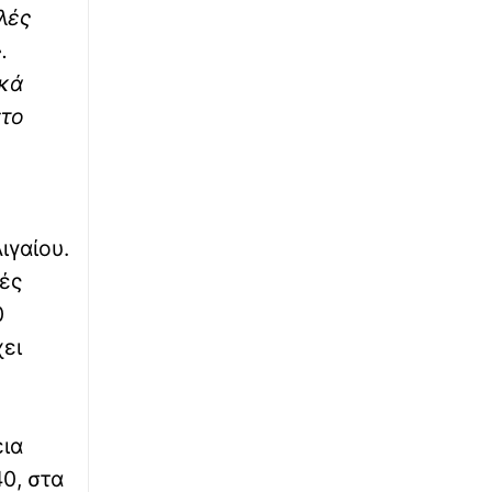
λές
∙
ΚΟΣΜΟΣ
10:15
.
Χόρεψε και κέρδισε 20% έκπτωση στη
βενζίνη – Η ευρηματική προσφορά
ικά
πρατηρίου στις Ηνωμένες Πολιτείες
στο
∙
ΚΟΣΜΟΣ
10:13
Έρχεται σύγκρουση «μεγάλης κλίμακας» στην
Υεμένη - Προειδοποίηση του ΟΗΕ
ιγαίου.
∙
ΕΘΝΙΚΑ
09:57
ές
Η Τουρκία αντιδρά στο ελληνικό Χωροταξικό
για τον Τουρισμό: «Καμία νομική συνέπεια
0
για εμάς» – Νέα αιχμή για το Αιγαίο
χει
∙
ΕΛΛΑΔΑ
09:52
Κάρπαθος: Η άγνωστη ιστορία για το έργο
που άλλαξε την Όλυμπο και το «ευχαριστώ»
εια
0, στα