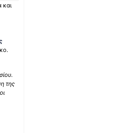
 και
∙
ΚΟΣΜΟΣ
11:19
Μπράντον Κλαρκ: Αυτή είναι η αιτία θανάτου
του NBAer – Τι έδειξε η ιατροδικαστική
εξέταση
∙
ς
ΚΟΣΜΟΣ
11:02
Το ταξίδι σκόνης 2.500 χλμ. της Σαχάρας
κο.
στον Αμαζόνιο: Πώς η έρημος τρέφει το
τροπικό δάσος;
∙
σίου.
ΑΣΤΥΝΟΜΙΚΟ
11:00
Θεσσαλονίκη: 37χρονος έκλεψε
ση της
ενοικιαζόμενο ΙΧ, εμβόλισε άλλο όχημα και
οι
συνελήφθη
∙
ΕΛΛΑΔΑ
10:56
Daily Mail: «Ο Αφγανός είχε γυρίσει την
πλάτη στον Χριστιανισμό και
συμπεριφερόταν ως εργένης», λένε φίλες της
συζύγου του