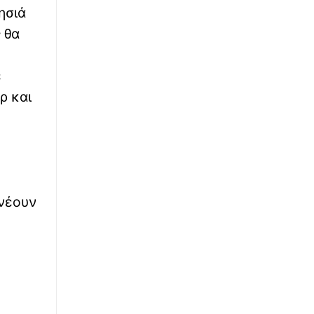
ησιά
 θα
ε
ρ και
πνέουν