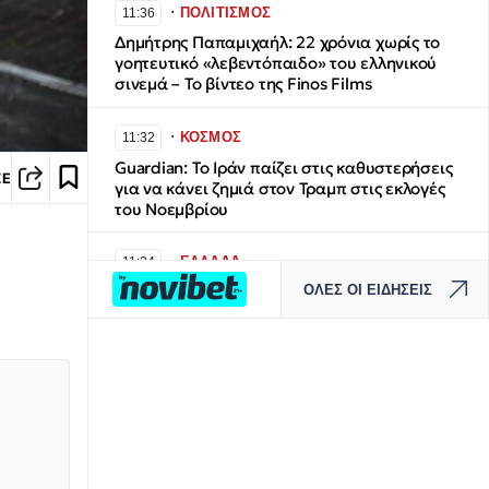
∙
ΠΟΛΙΤΙΣΜΟΣ
11:36
Δημήτρης Παπαμιχαήλ: 22 χρόνια χωρίς το
γοητευτικό «λεβεντόπαιδο» του ελληνικού
σινεμά – Το βίντεο της Finos Films
∙
ΚΟΣΜΟΣ
11:32
Guardian: Το Ιράν παίζει στις καθυστερήσεις
ΣΕ
για να κάνει ζημιά στον Τραμπ στις εκλογές
του Νοεμβρίου
∙
ΕΛΛΑΔΑ
11:24
ΟΛΕΣ ΟΙ ΕΙΔΗΣΕΙΣ
Μύκονος: Ιταλοί τουρίστες έκαναν «κλαμπ»
βανάκι transfer - Αντιδράσεις για το ξέφρενο
πάρτι
∙
ΕΛΛΑΔΑ
11:20
Μποτιλιάρισμα στο τελωνείο των Ευζώνων -
Χιλιάδες Βαλκάνιοι τουρίστες εισρέουν στη
χώρα