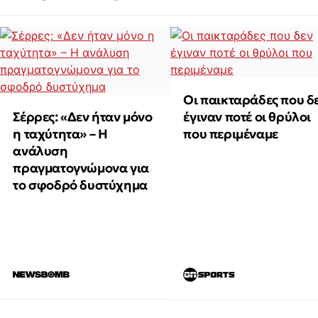
Οι παικταράδες που δ
Σέρρες: «Δεν ήταν μόνο
έγιναν ποτέ οι θρύλοι
η ταχύτητα» – Η
που περιμέναμε
ανάλυση
πραγματογνώμονα για
το σφοδρό δυστύχημα