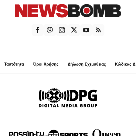
Ταυτότητα
Όροι Χρήσης
Δήλωση Εχεμύθειας
Κώδικας Δ