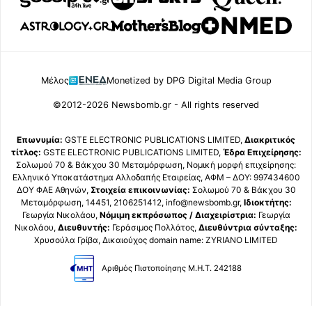
Μέλος
Monetized by DPG Digital Media Group
©2012-2026 Newsbomb.gr - All rights reserved
Επωνυμία:
GSTE ELECTRONIC PUBLICATIONS LIMITED,
Διακριτικός
τίτλος:
GSTE ELECTRONIC PUBLICATIONS LIMITED,
Έδρα Επιχείρησης:
Σολωμού 70 & Βάκχου 30 Μεταμόρφωση, Νομική μορφή επιχείρησης:
Ελληνικό Υποκατάστημα Αλλοδαπής Εταιρείας, ΑΦΜ – ΔΟΥ: 997434600
ΔΟΥ ΦΑΕ Αθηνών,
Στοιχεία επικοινωνίας:
Σολωμού 70 & Βάκχου 30
Μεταμόρφωση, 14451, 2106251412, info@newsbomb.gr,
Ιδιοκτήτης:
Γεωργία Νικολάου,
Νόμιμη εκπρόσωπος / Διαχειρίστρια:
Γεωργία
Νικολάου,
Διευθυντής:
Γεράσιμος Πολλάτος,
Διευθύντρια σύνταξης:
Χρυσούλα Γρίβα, Δικαιούχος domain name: ZYRIANO LIMITED
Αριθμός Πιστοποίησης Μ.Η.Τ. 242188